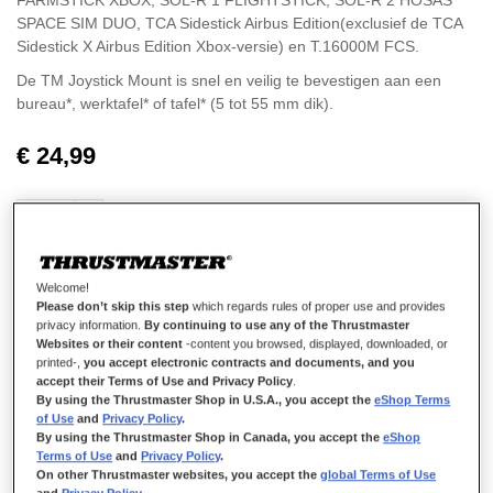
FARMSTICK XBOX, SOL-R 1 FLIGHTSTICK, SOL-R 2 HOSAS
SPACE SIM DUO, TCA Sidestick Airbus Edition(exclusief de TCA
Sidestick X Airbus Edition Xbox-versie) en T.16000M FCS.
De TM Joystick Mount is snel en veilig te bevestigen aan een
bureau*, werktafel* of tafel* (5 tot 55 mm dik).
Dit flexibele, antislip montagesysteem biedt gamers een veilige,
€ 24,99
snelle en eenvoudige montage en demontage.
Het montagesysteem biedt een oplossing voor zowel links- als
rechtshandigen (twee verschillende posities): montage van de
beugel links of rechts van de gamer.
Welcome!
IN WINKELWAGEN
Please don’t skip this step
which regards rules of proper use and provides
privacy information.
By continuing to use any of the Thrustmaster
Websites or their content
-content you browsed, displayed, downloaded, or
printed-,
you accept electronic contracts and documents, and you
accept their Terms of Use and Privacy Policy
.
Verlanglijst
By using the Thrustmaster Shop in U.S.A., you accept the
eShop Terms
of Use
and
Privacy Policy
.
Schrijf de eerste review over dit product
By using the Thrustmaster Shop in Canada, you accept the
eShop
Terms of Use
and
Privacy Policy
.
Details
On other Thrustmaster websites, you accept the
global Terms of Use