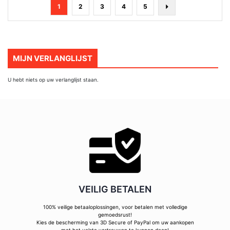
Pagina
U
Pagina
Pagina
Pagina
Pagina
Pagina
Volgende
1
2
3
4
5
lees
momenteel
pagina
MIJN VERLANGLIJST
U hebt niets op uw verlanglijst staan.
VEILIG BETALEN
100% veilige betaaloplossingen, voor betalen met volledige
gemoedsrust!
Kies de bescherming van 3D Secure of PayPal om uw aankopen