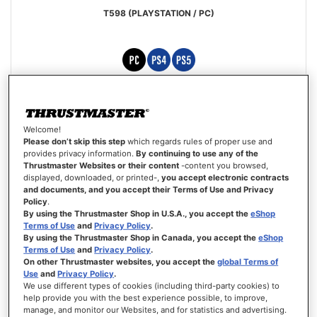
T598 (PLAYSTATION / PC)
Beoordeling:
100%
Aanbiedingsprijs
€ 429,99
€ 499,99
Welcome!
IN WINKELWAGEN
Please don’t skip this step
which regards rules of proper use and
provides privacy information.
By continuing to use any of the
Thrustmaster Websites or their content
-content you browsed,
VERLANGLIJST
displayed, downloaded, or printed-,
you accept electronic contracts
WEERGEVEN
and documents, and you accept their Terms of Use and Privacy
Policy
.
By using the Thrustmaster Shop in U.S.A., you accept the
eShop
Terms of Use
and
Privacy Policy
.
By using the Thrustmaster Shop in Canada, you accept the
eShop
Terms of Use
and
Privacy Policy
.
On other Thrustmaster websites, you accept the
global Terms of
Use
and
Privacy Policy
.
We use different types of cookies (including third-party cookies) to
help provide you with the best experience possible, to improve,
manage, and monitor our Websites, and for statistics and advertising.