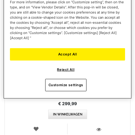
For more information, please click on “Customize setting”, then on the
type, and on “View Vendor Details”. After this pop-in will be closed,
you are still able to change your cookies preferences at any time by
clicking on a cookie-shaped icon on the Website. You can accept all
the cookies by choosing “Accept all”, reject all non-essential cookies
by choosing “Reject all”, or choose which cookies you prefer by
clicking on “Customize settings”. [Customize settings] [Reject All]
[Accept All] ”
Accept All
T248R (PLAYSTATION / PC)
Reject All
Customize settings
€ 299,99
IN WINKELWAGEN
VERLANGLIJST
WEERGEVEN