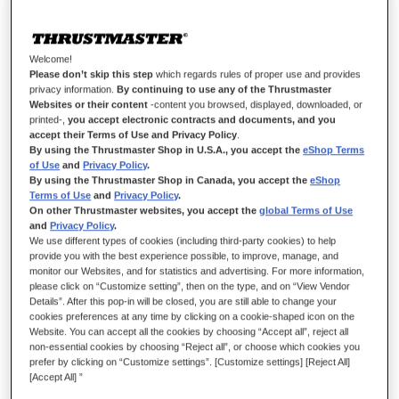
Verlanglijst
Schrijf de eerste review over dit product
Welcome!
Please don’t skip this step
which regards rules of proper use and provides
Details
privacy information.
By continuing to use any of the Thrustmaster
Websites or their content
-content you browsed, displayed, downloaded, or
printed-,
you accept electronic contracts and documents, and you
accept their Terms of Use and Privacy Policy
.
By using the Thrustmaster Shop in U.S.A., you accept the
eShop Terms
of Use
and
Privacy Policy
.
By using the Thrustmaster Shop in Canada, you accept the
eShop
Terms of Use
and
Privacy Policy
.
On other Thrustmaster websites, you accept the
global Terms of Use
and
Privacy Policy
.
We use different types of cookies (including third-party cookies) to help
provide you with the best experience possible, to improve, manage, and
monitor our Websites, and for statistics and advertising. For more information,
PAK DE RACE
please click on “Customize setting”, then on the type, and on “View Vendor
Details”. After this pop-in will be closed, you are still able to change your
Vertegenwoordig met trots de Scuderia met de Formula Wheel
cookies preferences at any time by clicking on a cookie-shaped icon on the
Add-On Ferrari SF-25 Edition: een officiële 1:1 replica van het
Website. You can accept all the cookies by choosing “Accept all”, reject all
non-essential cookies by choosing “Reject all”, or choose which cookies you
Ferrari SF-25-stuur, met een interactief display, LED's,
prefer by clicking on “Customize settings”. [Customize settings] [Reject All]
knoppen en encoders met authentieke markeringen en zeer
[Accept All] ”
snel en nauwkeurig reagerende T-Chrono Paddles-