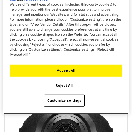
We use different types of cookies (including third-party cookies) to
T818 BLACK EDITION
help provide you with the best experience possible, to improve,
manage, and monitor our Websites, and for statistics and advertising.
For more information, please click on “Customize setting”, then on the
type, and on “View Vendor Details”. After this pop-in will be closed,
you are still able to change your cookies preferences at any time by
clicking on a cookie-shaped icon on the Website. You can accept all
the cookies by choosing “Accept all”, reject all non-essential cookies
€ 599,99
by choosing “Reject all”, or choose which cookies you prefer by
clicking on “Customize settings”. [Customize settings] [Reject All]
[Accept All] ”
IN WINKELWAGEN
VERLANGLIJST
Accept All
WEERGEVEN
Reject All
Customize settings