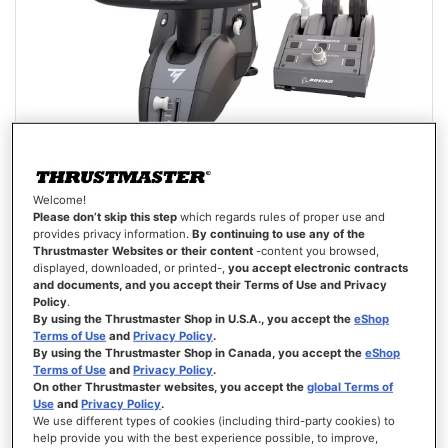
Welcome!
TCA YOKE PACK BOEING EDITION
Please don’t skip this step
which regards rules of proper use and
provides privacy information.
By continuing to use any of the
Thrustmaster Websites or their content
-content you browsed,
displayed, downloaded, or printed-,
you accept electronic contracts
and documents, and you accept their Terms of Use and Privacy
Policy
.
By using the Thrustmaster Shop in U.S.A., you accept the
eShop
Terms of Use
and
Privacy Policy
.
€ 499,99
By using the Thrustmaster Shop in Canada, you accept the
eShop
Terms of Use
and
Privacy Policy
.
IN WINKELWAGEN
On other Thrustmaster websites, you accept the
global Terms of
Use
and
Privacy Policy
.
We use different types of cookies (including third-party cookies) to
VERLANGLIJST
help provide you with the best experience possible, to improve,
WEERGEVEN