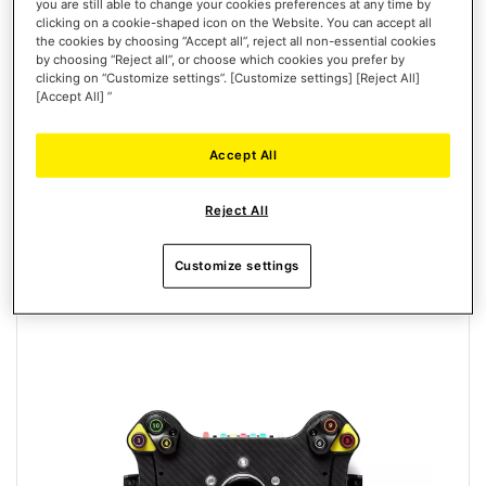
you are still able to change your cookies preferences at any time by
EVO RACING 32R LEATHER
clicking on a cookie-shaped icon on the Website. You can accept all
the cookies by choosing “Accept all”, reject all non-essential cookies
by choosing “Reject all”, or choose which cookies you prefer by
clicking on “Customize settings”. [Customize settings] [Reject All]
[Accept All] ”
Accept All
€ 299,99
IN WINKELWAGEN
Reject All
VERLANGLIJST
Customize settings
WEERGEVEN