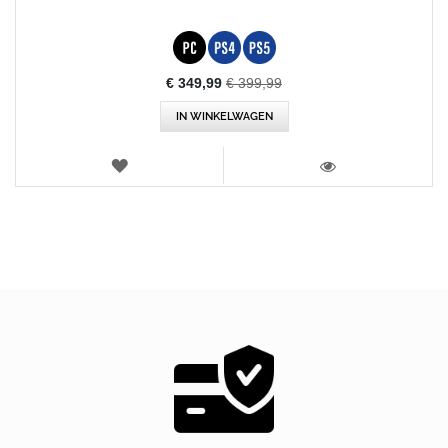
Aanbiedingsprijs
€ 349,99
€ 399,99
IN WINKELWAGEN
VERLANGLIJST
WEERGEVEN