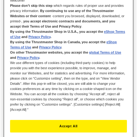
Welcome!
Please don’t skip this step
which regards rules of proper use and provides
Schrijf de eerste review over dit product
privacy information.
By continuing to use any of the Thrustmaster
Websites or their content
-content you browsed, displayed, downloaded, or
Details
printed-,
you accept electronic contracts and documents, and you
accept their Terms of Use and Privacy Policy
.
By using the Thrustmaster Shop in U.S.A., you accept the
eShop Terms
of Use
and
Privacy Policy
.
By using the Thrustmaster Shop in Canada, you accept the
eShop
Terms of Use
and
Privacy Policy
.
On other Thrustmaster websites, you accept the
global Terms of Use
and
Privacy Policy
.
We use different types of cookies (including third-party cookies) to help
provide you with the best experience possible, to improve, manage, and
monitor our Websites, and for statistics and advertising. For more information,
please click on “Customize setting”, then on the type, and on “View Vendor
Details”. After this pop-in will be closed, you are still able to change your
DOMINEER HET ASFALT. BEPAAL UW
cookies preferences at any time by clicking on a cookie-shaped icon on the
EIGEN REGELS.
Website. You can accept all the cookies by choosing “Accept all”, reject all
non-essential cookies by choosing “Reject all”, or choose which cookies you
"U"-vormig stuur (31 cm in diameter) gewikkeld in geperforeerd
prefer by clicking on “Customize settings”. [Customize settings] [Reject All]
[Accept All] ”
kunstleer met korte Mag-Shift-schakelflippers. Bepaal uw eigen
regels met het EVO Racing-assortiment en de afneembare
naaf: combineer sturen en schakelflippers van verschillende
Accept All
afmetingen en vormen.