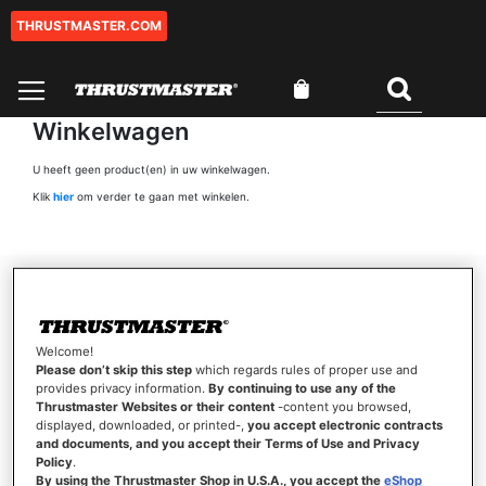
THRUSTMASTER.COM
Ga
naar
de
Winkelwagen
inhoud
Zoeken
Winkelwagen
U heeft geen product(en) in uw winkelwagen.
Klik
hier
om verder te gaan met winkelen.
Welcome!
Please don’t skip this step
which regards rules of proper use and
provides privacy information.
By continuing to use any of the
Thrustmaster Websites or their content
-content you browsed,
displayed, downloaded, or printed-,
you accept electronic contracts
VEILIG BETALEN
and documents, and you accept their Terms of Use and Privacy
Policy
.
By using the Thrustmaster Shop in U.S.A., you accept the
eShop
100% veilige betaaloplossingen, voor betalen met volledige