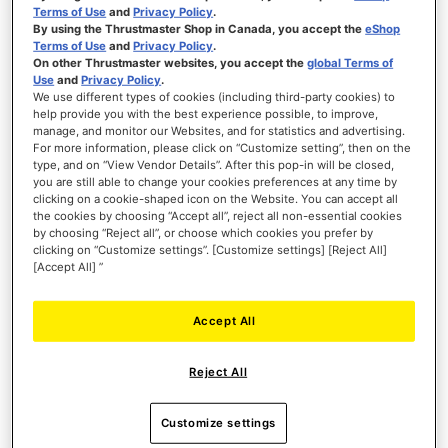
Terms of Use
and
Privacy Policy
.
gemoedsrust!
Kies de bescherming van 3D Secure of PayPal om uw aankopen
By using the Thrustmaster Shop in Canada, you accept the
eShop
met het volste vertrouwen te kunnen doen!
Terms of Use
and
Privacy Policy
.
On other Thrustmaster websites, you accept the
global Terms of
Use
and
Privacy Policy
.
We use different types of cookies (including third-party cookies) to
help provide you with the best experience possible, to improve,
manage, and monitor our Websites, and for statistics and advertising.
For more information, please click on “Customize setting”, then on the
type, and on “View Vendor Details”. After this pop-in will be closed,
you are still able to change your cookies preferences at any time by
clicking on a cookie-shaped icon on the Website. You can accept all
BEZORGSERVICE VAN HOGE
the cookies by choosing “Accept all”, reject all non-essential cookies
by choosing “Reject all”, or choose which cookies you prefer by
KWALITEIT
clicking on “Customize settings”. [Customize settings] [Reject All]
[Accept All] ”
Volg uw bestelling in realtime en ontvang uw producten in perfecte
staat.
Betrouwbare logistiek voor een optimale klantervaring.
Accept All
Reject All
Customize settings