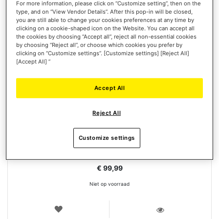
For more information, please click on “Customize setting”, then on the
type, and on “View Vendor Details”. After this pop-in will be closed,
you are still able to change your cookies preferences at any time by
clicking on a cookie-shaped icon on the Website. You can accept all
the cookies by choosing “Accept all”, reject all non-essential cookies
by choosing “Reject all”, or choose which cookies you prefer by
clicking on “Customize settings”. [Customize settings] [Reject All]
[Accept All] ”
Accept All
T.FLIGHT HOTAS 5 MICROSOFT FLIGHT SIMULATOR EDITION
Reject All
Customize settings
€ 99,99
Niet op voorraad
VERLANGLIJST
WEERGEVEN