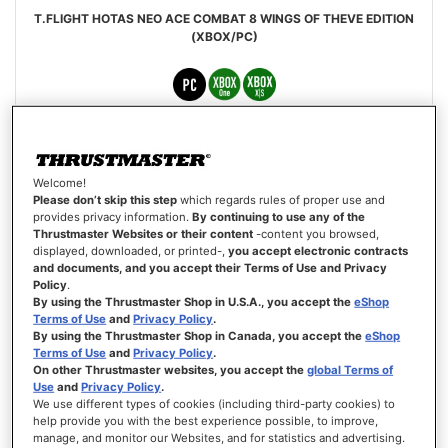
T.FLIGHT HOTAS NEO ACE COMBAT 8 WINGS OF THEVE EDITION
(XBOX/PC)
€ 129,99
Welcome!
VOORAFGAANDE BESTELLING
Please don’t skip this step
which regards rules of proper use and
provides privacy information.
By continuing to use any of the
Thrustmaster Websites or their content
-content you browsed,
VERLANGLIJST
displayed, downloaded, or printed-,
you accept electronic contracts
WEERGEVEN
and documents, and you accept their Terms of Use and Privacy
Policy
.
By using the Thrustmaster Shop in U.S.A., you accept the
eShop
Terms of Use
and
Privacy Policy
.
By using the Thrustmaster Shop in Canada, you accept the
eShop
Terms of Use
and
Privacy Policy
.
On other Thrustmaster websites, you accept the
global Terms of
Use
and
Privacy Policy
.
We use different types of cookies (including third-party cookies) to
help provide you with the best experience possible, to improve,
manage, and monitor our Websites, and for statistics and advertising.