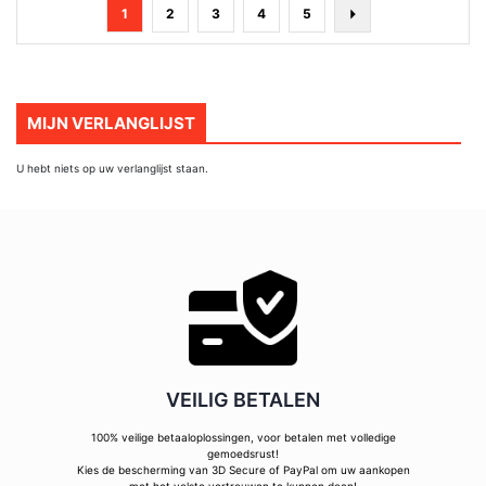
Pagina
U
Pagina
Pagina
Pagina
Pagina
Pagina
Volgende
1
2
3
4
5
lees
momenteel
pagina
MIJN VERLANGLIJST
U hebt niets op uw verlanglijst staan.
VEILIG BETALEN
100% veilige betaaloplossingen, voor betalen met volledige
gemoedsrust!
Kies de bescherming van 3D Secure of PayPal om uw aankopen