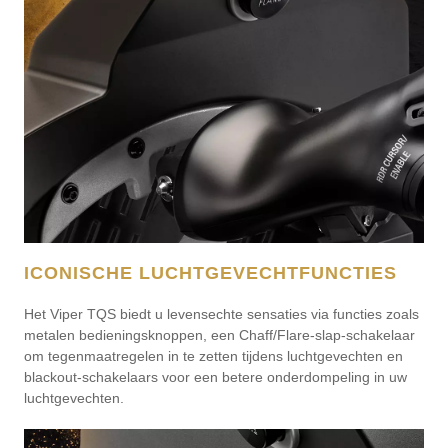
ICONISCHE LUCHTGEVECHTFUNCTIES
Het Viper TQS biedt u levensechte sensaties via functies zoals
metalen bedieningsknoppen, een Chaff/Flare-slap-schakelaar
om tegenmaatregelen in te zetten tijdens luchtgevechten en
blackout-schakelaars voor een betere onderdompeling in uw
luchtgevechten.