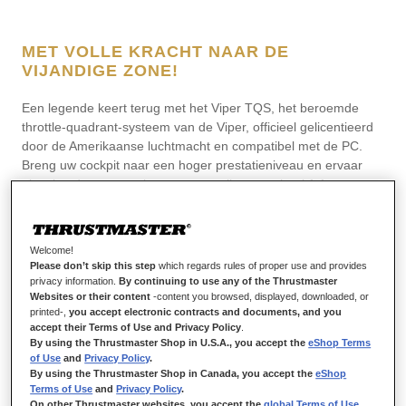
automatisch herkend in de game.
MET VOLLE KRACHT NAAR DE
VIJANDIGE ZONE!
Een legende keert terug met het Viper TQS, het beroemde
throttle-quadrant-systeem van de Viper, officieel gelicentieerd
door de Amerikaanse luchtmacht en compatibel met de PC.
Breng uw cockpit naar een hoger prestatieniveau en ervaar
uitstekende ergonomie met een replica op schaal 1:1 met
metalen handgreepbehuizing en knoppen, plus realistische en
iconische bedieningsschakelaars. Het Viper TQS bootst de
realistische besturing, vluchtkinematica en sensaties na die de
Welcome!
piloten van de echte Viper ervaren.
Please don’t skip this step
which regards rules of proper use and provides
privacy information.
By continuing to use any of the Thrustmaster
Websites or their content
-content you browsed, displayed, downloaded, or
printed-,
you accept electronic contracts and documents, and you
accept their Terms of Use and Privacy Policy
.
By using the Thrustmaster Shop in U.S.A., you accept the
eShop Terms
of Use
and
Privacy Policy
.
By using the Thrustmaster Shop in Canada, you accept the
eShop
Terms of Use
and
Privacy Policy
.
On other Thrustmaster websites, you accept the
global Terms of Use