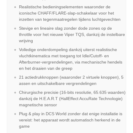
Realistische bedieningselementen waaronder de
iconische CHAFF/FLARE-slap-schakelaar voor het
inzetten van tegenmaatregelen tijdens luchtgevechten
Stevige en lineaire slag zonder dode zones op de
throttle voor het nieuwe Viper TQS, dankzij de instelbare
wrijving
Volledige onderdompeling dankzij uiterst realistische
vluchtkinematica met toegang tot Idle/Cutoff- en
Afterburner-vergrendelingen, via mechanische hendels
en het draaien van de greep
21 actiedrukknoppen (waaronder 2 virtuele knoppen), 5
assen en uitschakelbare vergrendelingen
Chirurgische precisie (16-bits resolutie, 65.635 waarden)
dankzij de H.E.A.R.T (HallEffect AccuRate Technologie)
magnetische sensor
Plug & play in DCS World zonder dat enige installatie is
vereist: het apparaat wordt automatisch herkend in de
game