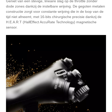
Geniet van een stevige, lineaire slag op de throttle zonder
dode zones dankzij de instelbare wrijving. De gegoten metalen
constructie zorgt voor constante wrijving die in de loop van de
tijd niet afneemt, met 16-bits chirurgische precisie dankzij de
H.E.A.R.T (HallEffect AccuRate Technology) magnetische
sensor.