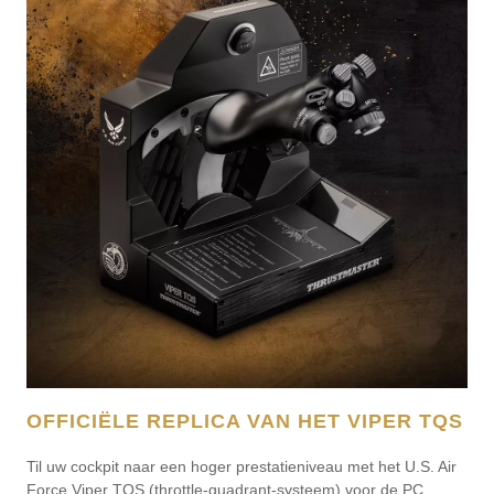
OFFICIËLE REPLICA VAN HET VIPER TQS
Til uw cockpit naar een hoger prestatieniveau met het U.S. Air
Force Viper TQS (throttle-quadrant-systeem) voor de PC.