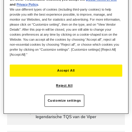
and
Privacy Policy
.
We use different types of cookies (including third-party cookies) to help
provide you with the best experience possible, to improve, manage, and
monitor our Websites, and for statistics and advertising. For more information,
please click on “Customize setting”, then on the type, and on “View Vendor
Details”. After this pop-in will be closed, you are still able to change your
cookies preferences at any time by clicking on a cookie-shaped icon on the
Website. You can accept all the cookies by choosing “Accept all”, reject all
non-essential cookies by choosing “Reject all”, or choose which cookies you
prefer by clicking on “Customize settings”. [Customize settings] [Reject All]
[Accept All] ”
Accept All
Reject All
OFFICIËLE REPLICA VAN HET VIPER
Customize settings
TQS
Replica metalen greep op schaal 1:1 van het
legendarische TQS van de Viper