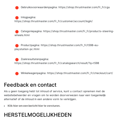
Gebruiksvoorwaardenpagina: https://shop.thrustmaster.com/fr_fr/cgu
Inlogpagina:
https://shop.thrustmaster.com/fr_fr/customer/account/login/
Categoriepagina: https://shop.thrustmaster.com/fr_fr/products-steering-
wheels.html
Productpagina: https://shop.thrustmaster.com/fr_fr/t598-eu-
playstation-pc.html
Zoekresultatenpagina:
https://shop.thrustmaster.com/fr_fr/catalogsearch/result/?q=t598
Winkelwagenpagina: https://shop.thrustmaster.com/fr_fr/checkout/cart/
Feedback en contact
Als u geen toegang hebt tot inhoud of service, kunt u contact opnemen met de
websitebeheerder en vragen om te worden doorverwezen naar een toegankelijk
alternatief of de inhoud in een andere vorm te verkrijgen.
Klik hier om een bericht hier te versturen.
HERSTELMOGELIJKHEDEN