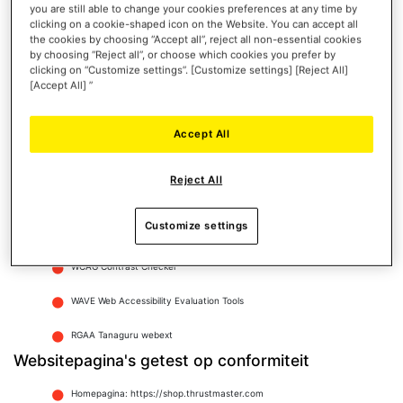
you are still able to change your cookies preferences at any time by
Op mobiele Android-apparaten, met Google Chrome en Talkback
clicking on a cookie-shaped icon on the Website. You can accept all
the cookies by choosing “Accept all”, reject all non-essential cookies
Op macOS-computers, met Safari en VoiceOver
by choosing “Reject all”, or choose which cookies you prefer by
clicking on “Customize settings”. [Customize settings] [Reject All]
[Accept All] ”
Op Windows-computers, met Firefox en JAWS
Op Windows-computers, met Firefox en NVDA
Accept All
Tools die werden gebruikt om de toegankelijkheid
te beoordelen
Reject All
Web Developer Toolbar
Customize settings
W3C HTML-validator
WCAG Contrast Checker
WAVE Web Accessibility Evaluation Tools
RGAA Tanaguru webext
Websitepagina's getest op conformiteit
Homepagina: https://shop.thrustmaster.com