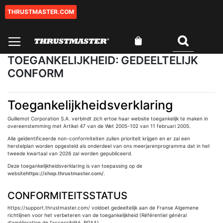
THRUSTMASTER.COM
Ga
naar
de
Winkelwagen
inhoud
Zoeken
TOEGANKELIJKHEID: GEDEELTELIJK
CONFORM
Toegankelijkheidsverklaring
Guillemot Corporation S.A. verbindt zich ertoe haar website toegankelijk te maken in
overeenstemming met Artikel 47 van de Wet 2005-102 van 11 februari 2005.
Alle geïdentificeerde non-conformiteiten zullen prioriteit krijgen en er zal een
herstelplan worden opgesteld als onderdeel van ons meerjarenprogramma dat in het
tweede kwartaal van 2026 zal worden gepubliceerd.
Deze toegankelijkheidsverklaring is van toepassing op de
website
https://shop.thrustmaster.com/
.
CONFORMITEITSSTATUS
https://support.thrustmaster.com/ voldoet gedeeltelijk aan de Franse Algemene
richtlijnen voor het verbeteren van de toegankelijkheid (Référentiel général
d'amélioration de l'accessibilité, RGAA).