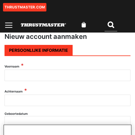
THRUSTMASTER.COM
Ga
naar
de
Winkelwagen
inhoud
Zoeken
Nieuw account aanmaken
PERSOONLIJKE INFORMATIE
Voornaam
Achternaam
Geboortedatum
DATUM SELECTEREN