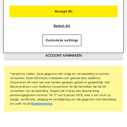
NIEUWSBRIEVEN
Accept All
Ik ga ermee akkoord om e-mails van Thrustmaster te ontvangen.
Reject All
Customize settings
ACCOUNT AANMAKEN
*Verplichte velden. Deze gegevens zijn nodig om uw bestelling te kunnen
verwerken. Deze informatie is bedoeld voor gebruik door Guillemot
Corporation SA maar kan ook worden gedeeld, geheel of gedeeltelijk, met
dienstverleners voor Guillemot Corporation SA die betrokken zijn bij het
verwerken van de bestelling. Volgens de Franse wet bescherming
persoonsgegevens nummer 78-17 van 6 januari 1978, hebt u het recht op
inzage, rectificatie, wijziging en verwijdering van alle gegevens met betrekking
tot uzelf via de
Klantenservice
.