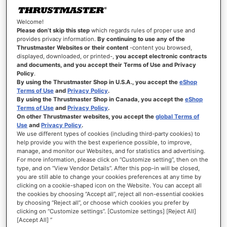
Welcome!
Please don’t skip this step
which regards rules of proper use and
INLOGGEGEVENS
provides privacy information.
By continuing to use any of the
Thrustmaster Websites or their content
-content you browsed,
displayed, downloaded, or printed-,
you accept electronic contracts
and documents, and you accept their Terms of Use and Privacy
E-mail
Policy
.
By using the Thrustmaster Shop in U.S.A., you accept the
eShop
Terms of Use
and
Privacy Policy
.
By using the Thrustmaster Shop in Canada, you accept the
eShop
Terms of Use
and
Privacy Policy
.
Wachtwoord
On other Thrustmaster websites, you accept the
global Terms of
Use
and
Privacy Policy
.
We use different types of cookies (including third-party cookies) to
Wachtwoordsterkte:
Geen wachtwoord
help provide you with the best experience possible, to improve,
manage, and monitor our Websites, and for statistics and advertising.
Bevestig wachtwoord
For more information, please click on “Customize setting”, then on the
type, and on “View Vendor Details”. After this pop-in will be closed,
you are still able to change your cookies preferences at any time by
clicking on a cookie-shaped icon on the Website. You can accept all
the cookies by choosing “Accept all”, reject all non-essential cookies
Wachtwoord tonen
by choosing “Reject all”, or choose which cookies you prefer by
clicking on “Customize settings”. [Customize settings] [Reject All]
[Accept All] ”