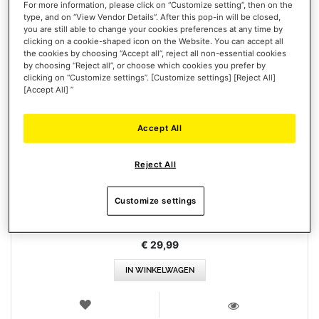
For more information, please click on “Customize setting”, then on the
type, and on “View Vendor Details”. After this pop-in will be closed,
you are still able to change your cookies preferences at any time by
clicking on a cookie-shaped icon on the Website. You can accept all
the cookies by choosing “Accept all”, reject all non-essential cookies
by choosing “Reject all”, or choose which cookies you prefer by
clicking on “Customize settings”. [Customize settings] [Reject All]
[Accept All] ”
Accept All
AVA PLATE
Reject All
Customize settings
€ 29,99
IN WINKELWAGEN
VERLANGLIJST
WEERGEVEN