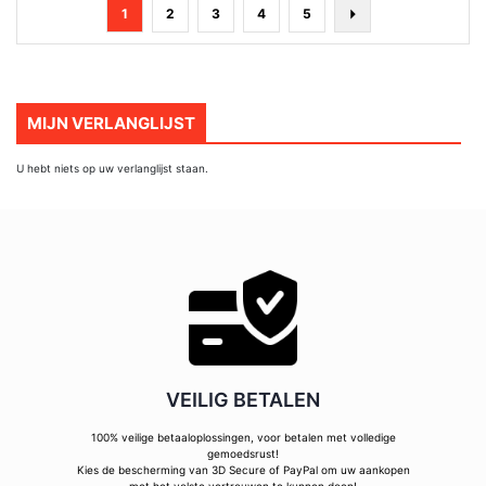
Pagina
U
Pagina
Pagina
Pagina
Pagina
Pagina
Volgende
1
2
3
4
5
lees
momenteel
pagina
MIJN VERLANGLIJST
U hebt niets op uw verlanglijst staan.
VEILIG BETALEN
100% veilige betaaloplossingen, voor betalen met volledige
gemoedsrust!
Kies de bescherming van 3D Secure of PayPal om uw aankopen