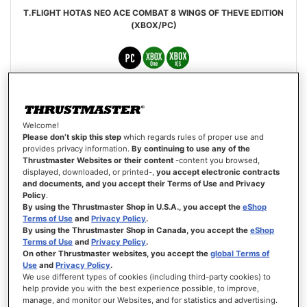
T.FLIGHT HOTAS NEO ACE COMBAT 8 WINGS OF THEVE EDITION
(XBOX/PC)
€ 129,99
Welcome!
VOORAFGAANDE BESTELLING
Please don’t skip this step
which regards rules of proper use and
provides privacy information.
By continuing to use any of the
Thrustmaster Websites or their content
-content you browsed,
VERLANGLIJST
displayed, downloaded, or printed-,
you accept electronic contracts
WEERGEVEN
and documents, and you accept their Terms of Use and Privacy
Policy
.
By using the Thrustmaster Shop in U.S.A., you accept the
eShop
Terms of Use
and
Privacy Policy
.
By using the Thrustmaster Shop in Canada, you accept the
eShop
Terms of Use
and
Privacy Policy
.
On other Thrustmaster websites, you accept the
global Terms of
Use
and
Privacy Policy
.
We use different types of cookies (including third-party cookies) to
help provide you with the best experience possible, to improve,
manage, and monitor our Websites, and for statistics and advertising.