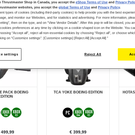
e Thrustmaster Shop in Canada, you accept the
eShop Terms of Use
and
Privacy Poli
rustmaster websites, you accept the
global Terms of Use
and
Privacy Policy
.
ent types of cookies (including third-party cookies) to help provide you with the best experien
ge, and monitor our Websites, and for statistics and advertising. For more information, plea
tting”, then on the type, and on “View Vendor Details”. After this pop-in will be closed, you are 
cookies preferences at any time by clicking on a cookie-shaped icon on the Website. You can
oosing “Accept all”, reject all non-essential cookies by choosing “Reject all”, or choose whi
cking on “Customize settings”. [Customize settings] [Reject All] [Accept All] ”
e settings
Reject All
Acc
E PACK BOEING
TCA YOKE BOEING EDITION
HOTAS
EDITION
 499,99
€ 399,99