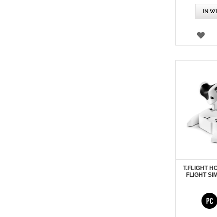
IN W
VE
T.FLIGHT H
FLIGHT SI