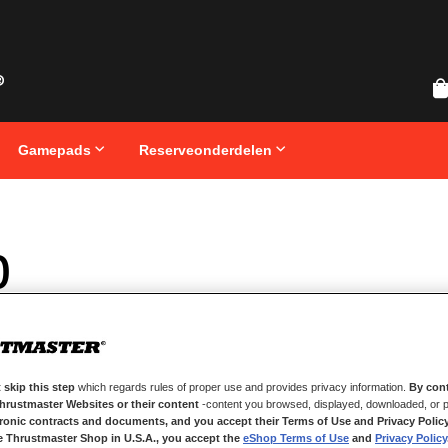
Gamepads
Reserveonderdelen
p
 skip this step
which regards rules of proper use and provides privacy information.
By cont
Thrustmaster Websites or their content
-content you browsed, displayed, downloaded, or p
tronic contracts and documents, and you accept their Terms of Use and Privacy Polic
e Thrustmaster Shop in U.S.A., you accept the
eShop Terms of Use
and
Privacy Policy