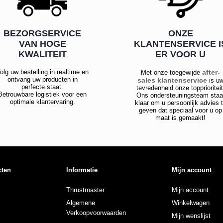
BEZORGSERVICE
ONZE
VAN HOGE
KLANTENSERVICE I
KWALITEIT
ER VOOR U
olg uw bestelling in realtime en
after-
Met onze toegewijde
ontvang uw producten in
sales klantenservice
is u
perfecte staat.
tevredenheid onze topprioriteit
Betrouwbare logistiek voor een
Ons ondersteuningsteam staa
optimale klantervaring.
klaar om u persoonlijk advies 
geven dat speciaal voor u op
maat is gemaakt!
cten
Informatie
Mijn account
Thrustmaster
Mijn account
Algemene
Winkelwagen
Verkoopvoorwaarden
Mijn wenslijst