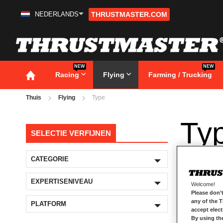
NEDERLANDS
THRUSTMASTER.COM
Ga
naar
de
inhoud
NEW
NEW
Racing
Flying
Farming / Trucking
Thuis
Flying
Type
Ty
SELECTIE VERFIJNEN
CATEGORIE
EXPERTISENIVEAU
Welcome!
Please don’t
any of the 
PLATFORM
accept elec
By using th