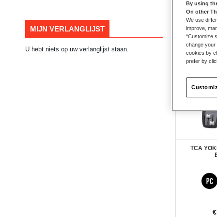
By using th
On other Th
60
producten
We use differ
MIJN VERLANGLIJST
improve, mana
“Customize se
change your 
U hebt niets op uw verlanglijst staan.
cookies by ch
prefer by cli
Customiz
TCA YOK
€