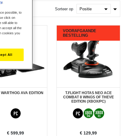
cy
.
Van
Sorteer op
ce possible, to
laag
naar
se click on
hoog
still able to
sorteren
 accept all the
VOORAFGAANDE
Nieuw
ch cookies you
BESTELLING
ept All
 WARTHOG AVA EDITION
T.FLIGHT HOTAS NEO ACE
COMBAT 8 WINGS OF THEVE
EDITION (XBOX/PC)
€ 599,99
€ 129,99