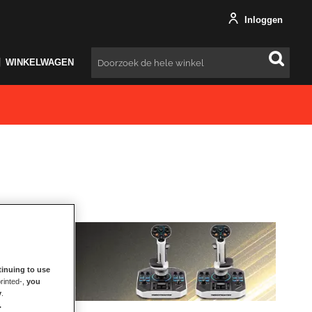
Inloggen
WINKELWAGEN
Zoeken
inuing to use
rinted-,
you
y
.
.