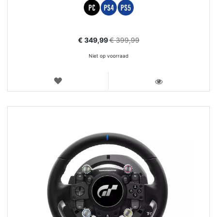
Aanbiedingsprijs
€ 349,99
€ 399,99
Niet op voorraad
VERLANGLIJST
WEERGEVEN