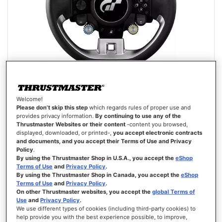
Welcome!
GT WHEEL ADD-ON
Please don’t skip this step
which regards rules of proper use and
provides privacy information.
By continuing to use any of the
Thrustmaster Websites or their content
-content you browsed,
displayed, downloaded, or printed-,
you accept electronic contracts
and documents, and you accept their Terms of Use and Privacy
Policy
.
By using the Thrustmaster Shop in U.S.A., you accept the
eShop
Terms of Use
and
Privacy Policy
.
€ 249,99
By using the Thrustmaster Shop in Canada, you accept the
eShop
Terms of Use
and
Privacy Policy
.
IN WINKELWAGEN
On other Thrustmaster websites, you accept the
global Terms of
Use
and
Privacy Policy
.
We use different types of cookies (including third-party cookies) to
VERLANGLIJST
help provide you with the best experience possible, to improve,
WEERGEVEN