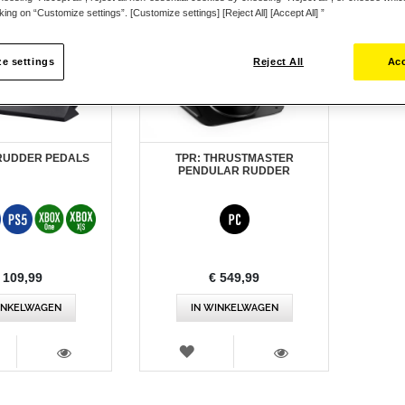
cking on “Customize settings”. [Customize settings] [Reject All] [Accept All] ”
e settings
Reject All
Acc
 RUDDER PEDALS
TPR: THRUSTMASTER
PENDULAR RUDDER
 109,99
€ 549,99
INKELWAGEN
IN WINKELWAGEN
RLANGLIJST
VERLANGLIJST
WEERGEVEN
WEERGEVEN