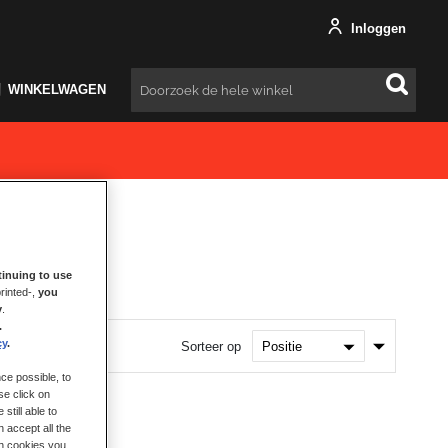
Inloggen
WINKELWAGEN
Zoeken
inuing to use
rinted-,
you
y
.
.
cy
.
Van
Sorteer op
laag
naar
ce possible, to
hoog
se click on
sorteren
still able to
 accept all the
ch cookies you