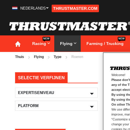
NEDERLANDS
THRUSTMASTER.COM
Ga
naar
de
inhoud
NEW
NEW
Racing
Flying
Farming / Trucking
Thuis
Flying
Type
Roeren
Ro
Welcome!
SELECTIE VERFIJNEN
Please don’t
any of the 
accept elec
EXPERTISENIVEAU
By using th
By using th
2
producten
On other Th
PLATFORM
We use differ
improve, mana
“Customize se
change your 
cookies by ch