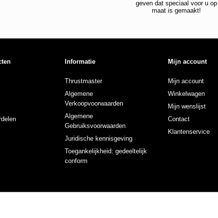
geven dat speciaal voor u op
maat is gemaakt!
cten
Informatie
Mijn account
Thrustmaster
Mijn account
Algemene
Winkelwagen
Verkoopvoorwaarden
Mijn wenslijst
Algemene
delen
Contact
Gebruiksvoorwaarden
Klantenservice
Juridische kennisgeving
Toegankelijkheid: gedeeltelijk
conform