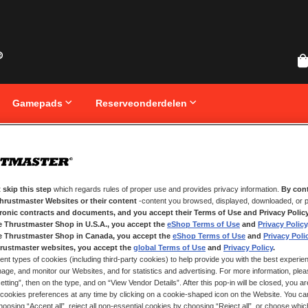
Gamepads
Reserveonderdelen
eren
 skip this step
which regards rules of proper use and provides privacy information.
By cont
Thrustmaster Websites or their content
-content you browsed, displayed, downloaded, or p
tronic contracts and documents, and you accept their Terms of Use and Privacy Polic
e Thrustmaster Shop in U.S.A., you accept the
eShop Terms of Use
and
Privacy Policy
e Thrustmaster Shop in Canada, you accept the
eShop Terms of Use
and
Privacy Poli
rustmaster websites, you accept the
global Terms of Use
and
Privacy Policy
.
ent types of cookies (including third-party cookies) to help provide you with the best experien
ge, and monitor our Websites, and for statistics and advertising. For more information, plea
tting”, then on the type, and on “View Vendor Details”. After this pop-in will be closed, you are 
cookies preferences at any time by clicking on a cookie-shaped icon on the Website. You can
oosing “Accept all”, reject all non-essential cookies by choosing “Reject all”, or choose whi