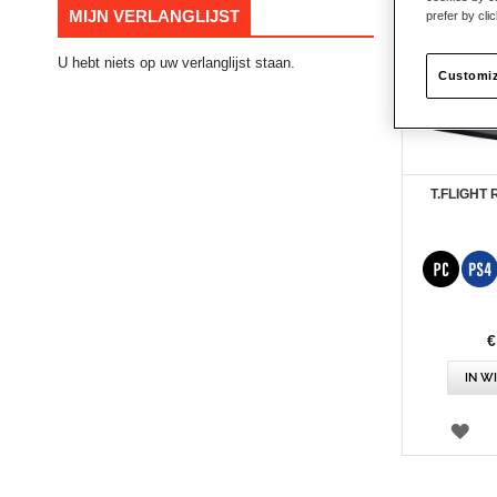
MIJN VERLANGLIJST
prefer by cli
U hebt niets op uw verlanglijst staan.
Customiz
T.FLIGHT
€
IN W
VE