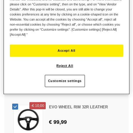
-
€ 30,00
please click on “Customize setting”, then on the type, and on “View Vendor
Details”. After this pop-in will be closed, you are still able to change your
-
€ 10,00
EVO WHEEL RIM 31U LEATHER
cookies preferences at any time by clicking on a cookie-shaped icon on the
Website. You can accept all the cookies by choosing “Accept all”, reject all
non-essential cookies by choosing “Reject all”, or choose which cookies you
€ 89,99
prefer by clicking on “Customize settings”. [Customize settings] [Reject All]
[Accept All] ”
Accept All
-
€ 10,00
EVO WHEEL RIM 31D LEATHER
Reject All
€ 99,99
Customize settings
-
€ 10,00
EVO WHEEL RIM 32R LEATHER
€ 99,99