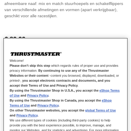
afneembare naaf: mix en match stuurhoepels en schakelflippers
van verschillende afmetingen en vormen (apart verkrijgbaar),
geschikt voor alle racestijlen.
€ 89,99
Welcome!
Please don’t skip this step
which regards rules of proper use and provides
privacy information.
By continuing to use any of the Thrustmaster
Websites or their content
-content you browsed, displayed, downloaded, or
IN WINKELWAGEN
printed-,
you accept electronic contracts and documents, and you
accept their Terms of Use and Privacy Policy
.
By using the Thrustmaster Shop in U.S.A., you accept the
eShop Terms
of Use
and
Privacy Policy
.
Verlanglijst
By using the Thrustmaster Shop in Canada, you accept the
eShop
Terms of Use
and
Privacy Policy
.
Schrijf de eerste review over dit product
On other Thrustmaster websites, you accept the
global Terms of Use
and
Privacy Policy
.
Samen kopen
We use different types of cookies (including third-party cookies) to help
provide you with the best experience possible, to improve, manage, and
monitor our Websites, and for statistics and advertising. For more information,