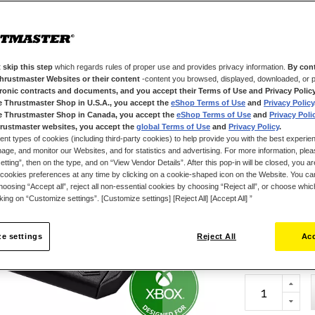
gebruikers die h
De lichtgewicht
doorgegeven do
ervaring en om 
kunt u het moto
 skip this step
which regards rules of proper use and provides privacy information.
By cont
Thrustmaster Websites or their content
-content you browsed, displayed, downloaded, or p
wanneer u het b
tronic contracts and documents, and you accept their Terms of Use and Privacy Polic
het racestuur w
e Thrustmaster Shop in U.S.A., you accept the
eShop Terms of Use
and
Privacy Policy
eenvoudige inst
e Thrustmaster Shop in Canada, you accept the
eShop Terms of Use
and
Privacy Poli
geleverd, is vo
rustmaster websites, you accept the
global Terms of Use
and
Privacy Policy
.
ent types of cookies (including third-party cookies) to help provide you with the best experien
technologie, voo
ge, and monitor our Websites, and for statistics and advertising. For more information, plea
De T128 is een 
tting”, then on the type, and on “View Vendor Details”. After this pop-in will be closed, you are 
cookies preferences at any time by clicking on a cookie-shaped icon on the Website. You can
de XBOX One, e
oosing “Accept all”, reject all non-essential cookies by choosing “Reject all”, or choose whi
cking on “Customize settings”. [Customize settings] [Reject All] [Accept All] ”
€ 179,99
e settings
Reject All
Acc