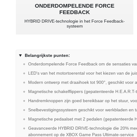
ONDERDOMPELENDE FORCE
FEEDBACK
HYBRID DRIVE-technologie in het Force Feedback-
systeem
Belangrijkste punten:
Onderdompelende Force Feedback om de sensaties van he
LED's van het motortoerental voor het kiezen van de juis
Modern ontwerp met draaihoek tot 900°, geschikt voor 
Magnetische schakelflippers (gepatenteerde H.E.A.R.T-te
Handremknoppen zijn goed bereikbaar op het stuur, voor 
Snelbevestigingssysteem geschikt voor werkbladen en taf
Magnetische pedaalset met 2 pedalen (gepatenteerde H.E.
Geavanceerde HYBRID DRIVE-technologie die 20% meer 
abonnement op de XBOX Game Pass Ultimate-service