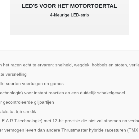
LED'S VOOR HET MOTORTOERTAL
4-kleurige LED-strip
t racen echt te ervaren: snelheid, wegdek, hobbels en stoten, verli
te versnelling
alle soorten voertuigen en games
chnologie) voor instant reacties en een duidelijk schakelgevoel
gecontroleerde glijpartijen
els tot 5,5 cm dik
A.R.T-technologie) met 12-bit precisie die niet zal afnemen na verloo
vermogen levert dan andere Thrustmaster hybride racesturen (TMX 