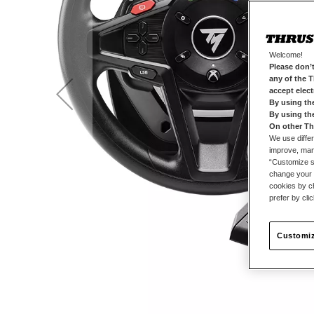
Welcome!
Please don’t
any of the 
accept elec
By using th
By using th
On other Th
We use differ
improve, mana
“Customize se
change your 
cookies by ch
prefer by cli
Customiz