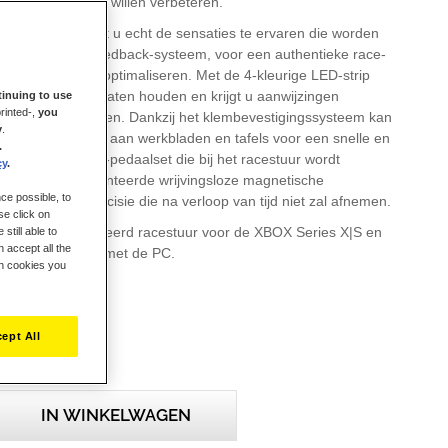
un rijvaardigheid willen verbeteren.
 stuurhoepel helpt u echt de sensaties te ervaren die worden
or het Force Feedback-systeem, voor een authentieke race-
uw racelijnen te optimaliseren. Met de 4-kleurige LED-strip
rtoerental in de gaten houden en krijgt u aanwijzingen
inuing to use
rinted-,
you
est kunt schakelen. Dankzij het klembevestigingssysteem kan
y
.
orden aangepast aan werkbladen en tafels voor een snelle en
.
allatie. De T2PM-pedaalset die bij het racestuur wordt
cy
.
orzien van gepatenteerde wrijvingsloze magnetische
ce possible, to
r verbeterde precisie die na verloop van tijd niet zal afnemen.
se click on
officieel gelicentieerd racestuur voor de XBOX Series X|S en
still able to
 accept all the
n is compatibel met de PC.
ch cookies you
ept All
IN WINKELWAGEN