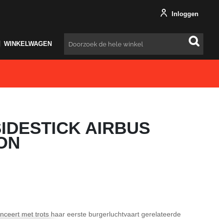
Inloggen
WINKELWAGEN
Zoeken
SIDESTICK AIRBUS
ION
nceert met trots haar eerste burgerluchtvaart gerelateerde