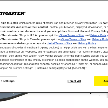
gaming-accessoir
realistische erv
De ergonomische
1:1) beschikt o
 skip this step
which regards rules of proper use and provides privacy information.
By cont
mogelijkheden b
Thrustmaster Websites or their content
-content you browsed, displayed, downloaded, or p
straalomkeermec
tronic contracts and documents, and you accept their Terms of Use and Privacy Polic
e Thrustmaster Shop in U.S.A., you accept the
eShop Terms of Use
and
Privacy Policy
Het ontwerp van 
e Thrustmaster Shop in Canada, you accept the
eShop Terms of Use
and
Privacy Poli
verwisselbare 
rustmaster websites, you accept the
global Terms of Use
and
Privacy Policy
.
ent types of cookies (including third-party cookies) to help provide you with the best experien
Het is erg eenv
ge, and monitor our Websites, and for statistics and advertising. For more information, plea
passen aan uw p
tting”, then on the type, and on “View Vendor Details”. After this pop-in will be closed, you are 
cookies preferences at any time by clicking on a cookie-shaped icon on the Website. You can
in de centrale p
oosing “Accept all”, reject all non-essential cookies by choosing “Reject all”, or choose whi
Het roer kan wo
cking on “Customize settings”. [Customize settings] [Reject All] [Accept All] ”
€ 69,99
erg handig voor
Deze roerfuncti
e settings
Reject All
Acc
vergrendelsyste
De TCA Sidestic
(HallEffect Ac
verbeterd reali