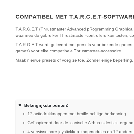
COMPATIBEL MET T.A.R.G.E.T-SOFTWA
T.A.R.G.E.T (Thrustmaster Advanced pRogramming Graphical E
waarmee de gebruiker Thrustmaster-controllers kan testen, 
T.A.R.G.E.T wordt geleverd met presets voor bekende games 
games) voor elke compatibele Thrustmaster-accessoire.
Maak nieuwe presets of voeg ze toe. Zonder enige beperking.
Belangrijkste punten:
17 actiedrukknoppen met braille-achtige herkenning
Geïnspireerd door de iconische Airbus-sidestick: ergono
4 verwisselbare joystickkop-knopmodules en 12 anders 