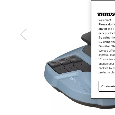
Welcome!
Please don’t
any of the 
accept elec
By using th
By using th
On other Th
We use differ
improve, mana
“Customize se
change your 
cookies by ch
prefer by cli
Customiz