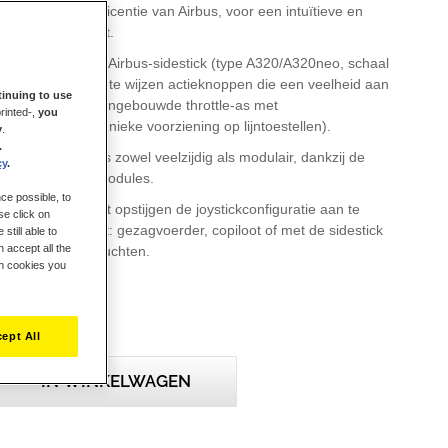
e met officiële licentie van Airbus, voor een intuïtieve en
aring in de cockpit.
 replica van de Airbus-sidestick (type A320/A320neo, schaal
ver 12 anders toe te wijzen actieknoppen die een veelheid aan
inuing to use
ieden, plus een ingebouwde throttle-as met
rinted-,
you
hanisme (een unieke voorziening op lijntoestellen).
y
.
.
de joystickkop is zowel veelzijdig als modulair, dankzij de
cy
.
joystickkop-knopmodules.
ce possible, to
oudig om voor het opstijgen de joystickconfiguratie aan te
se click on
lek in de cockpit: gezagvoerder, copiloot of met de sidestick
still able to
 accept all the
ositie voor solovluchten.
ch cookies you
rden bediend door de greep van de sidestick te draaien. Dit is
 drukke piloten.
e ingebouwd in de greep van de joystick beschikt ook over een
ept All
em voor een meer realistische commerciële vliegervaring.
IN WINKELWAGEN
k Airbus Edition beschikt over het befaamde eigen H.E.A.R.T
cuRate Technology) systeem van Thrustmaster dat een
sme biedt dankzij de ingebouwde magnetische sensors die een