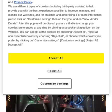
and
Privacy Policy
.
We use different types of cookies (including third-party cookies) to help
provide you with the best experience possible, to improve, manage, and
monitor our Websites, and for statistics and advertising. For more information,
please click on “Customize setting”, then on the type, and on “View Vendor
Details”. After this pop-in will be closed, you are still able to change your
IN WINKELWAGEN
cookies preferences at any time by clicking on a cookie-shaped icon on the
Website. You can accept all the cookies by choosing “Accept all”, reject all
non-essential cookies by choosing “Reject all”, or choose which cookies you
prefer by clicking on “Customize settings”. [Customize settings] [Reject All]
Verlanglijst
[Accept All] ”
Schrijf de eerste review over dit product
Accept All
Details
Reject All
Customize settings