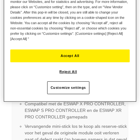
monitor our Websites, and for statistics and advertising. For more information,
Schrijf de eerste review over dit product
please click on “Customize setting”, then on the type, and on “View Vendor
Details”. After this pop-in will be closed, you are still able to change your
Details
cookies preferences at any time by clicking on a cookie-shaped icon on the
Website. You can accept all the cookies by choosing “Accept all”, reject all
non-essential cookies by choosing “Reject all”, or choose which cookies you
prefer by clicking on “Customize settings”. [Customize settings] [Reject All]
[Accept All] ”
Belangrijkste punten:
Modulaire mini-stick met ORANJE te
achtergrondverlichting, verbeterde precisie en een
Accept All
langere levensduur
Achtergrondverlichting die op 3 verschillende
Reject All
niveaus is in te stellen
Modulaire technieken zorgen voor vrijwel onbeperkt
Customize settings
kunnen vervangen van een mini-stick
Compatibel met de ESWAP X PRO CONTROLLER,
ESWAP S PRO CONTROLLER en de ESWAP XR
PRO CONTROLLER gamepads
Vervangende mini-stick los te koop als reserve-stick
voor het geval de originele module ooit verloren
gaat of defect raakt (zo hoeven gamers in dat geval