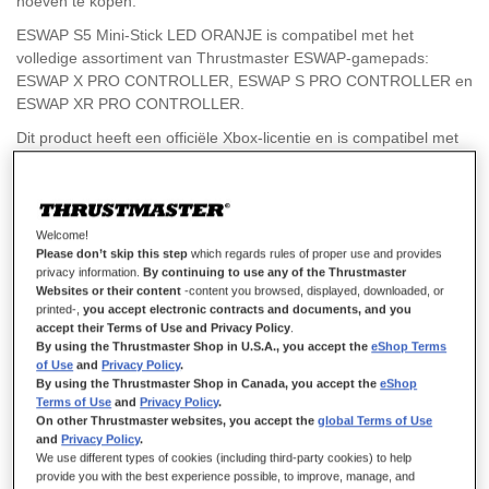
hoeven te kopen.
ESWAP S5 Mini-Stick LED ORANJE is compatibel met het
volledige assortiment van Thrustmaster ESWAP-gamepads:
ESWAP X PRO CONTROLLER, ESWAP S PRO CONTROLLER en
ESWAP XR PRO CONTROLLER.
Dit product heeft een officiële Xbox-licentie en is compatibel met
de Xbox Series X|S, Xbox One en de PC (Windows 10, 11).
Welcome!
€ 19,99
Please don’t skip this step
which regards rules of proper use and provides
privacy information.
By continuing to use any of the Thrustmaster
Websites or their content
-content you browsed, displayed, downloaded, or
printed-,
you accept electronic contracts and documents, and you
accept their Terms of Use and Privacy Policy
.
By using the Thrustmaster Shop in U.S.A., you accept the
eShop Terms
of Use
and
Privacy Policy
.
By using the Thrustmaster Shop in Canada, you accept the
eShop
IN WINKELWAGEN
Terms of Use
and
Privacy Policy
.
On other Thrustmaster websites, you accept the
global Terms of Use
and
Privacy Policy
.
We use different types of cookies (including third-party cookies) to help
Verlanglijst
provide you with the best experience possible, to improve, manage, and