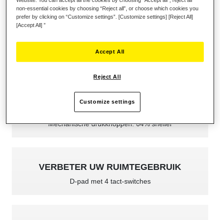
Website. You can accept all the cookies by choosing “Accept all”, reject all
non-essential cookies by choosing “Reject all”, or choose which cookies you
prefer by clicking on “Customize settings”. [Customize settings] [Reject All]
[Accept All] ”
Accept All
Reject All
Customize settings
SUPER SNEL REAGERENDE KNOPPEN
Mechanische drukknoppen: 64% sneller
VERBETER UW RUIMTEGEBRUIK
D-pad met 4 tact-switches