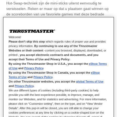
Hot-Swap-techniek zijn de mini-sticks uiterst eenvoudig te
verwisselen. Reken er maar op dat u plaatsen gaat winnen op
de scoreborden van uw favoriete games met deze bedrade
gamepad die chirurgisch nauwkeurig is, ongelooflijk goed
reageert en een officiële licentie heeft voor de Xbox Series X|S,
Xbox One en Windows. De ESWAP S PRO CONTROLLER is
ontworpen voor gamers die klaar zijn voor het grote werk en
Welcome!
geeft u het voordeel in handen dat u nodig hebt om uw
Please don’t skip this step
which regards rules of proper use and provides
privacy information.
By continuing to use any of the Thrustmaster
tegenstanders te verslaan en bij de topgamers te horen.
Websites or their content
-content you browsed, displayed, downloaded, or
printed-,
you accept electronic contracts and documents, and you
accept their Terms of Use and Privacy Policy
.
By using the Thrustmaster Shop in U.S.A., you accept the
eShop Terms
of Use
and
Privacy Policy
.
By using the Thrustmaster Shop in Canada, you accept the
eShop
Terms of Use
and
Privacy Policy
.
On other Thrustmaster websites, you accept the
global Terms of Use
and
Privacy Policy
.
We use different types of cookies (including third-party cookies) to help
provide you with the best experience possible, to improve, manage, and
monitor our Websites, and for statistics and advertising. For more information,
please click on “Customize setting”, then on the type, and on “View Vendor
Details”. After this pop-in will be closed, you are still able to change your
cookies preferences at any time by clicking on a cookie-shaped icon on the