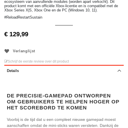
ecosysteem van aanvullende modules (worden apart verkocht). Dit
product komt met een officiële Xbox-licentie en is compatibel met de
Xbox Series X|S, Xbox One en de PC (Windows 10, 11).
#ReloadRestartSustain
€ 129,99
Verlanglijst
Schrijf de eerste review over dit product
Details
DE PRECISIE-GAMEPAD ONTWORPEN
OM GEBRUIKERS TE HELPEN HOGER OP
HET SCOREBORD TE KOMEN
Voorbij is de tijd dat u een compleet nieuwe gamepad moest
aanschaffen omdat de mini-sticks waren versleten. Dankzij de