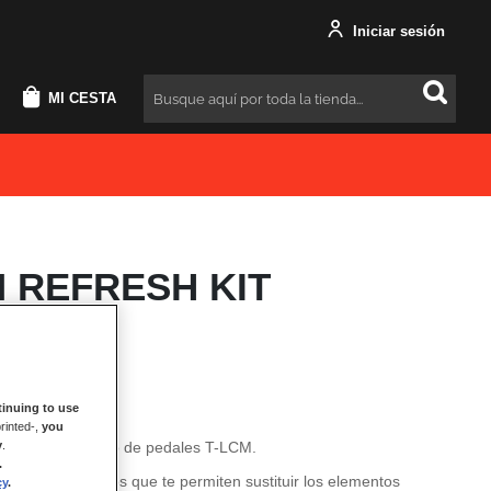
Iniciar sesión
MI CESTA
Buscar
M REFRESH KIT
inuing to use
ación de T-LCM
rinted-,
you
y
.
ación para el juego de pedales T-LCM.
.
ne varios elementos que te permiten sustituir los elementos
cy
.