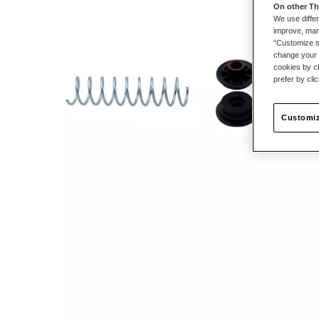
On other Th
We use differ
improve, mana
“Customize se
change your 
cookies by ch
prefer by cli
Customiz