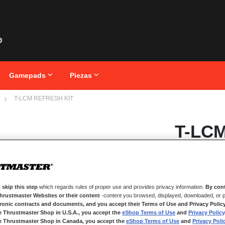
Gamepads
Piezas
T-LCM REFRESH KIT
Saltar
T-LC
al
comienzo
de
la
galería
de
DISPONIBLE
imágenes
 skip this step
which regards rules of proper use and provides privacy information.
By cont
Kit de actualiz
Thrustmaster Websites or their content
-content you browsed, displayed, downloaded, or p
tronic contracts and documents, and you accept their Terms of Use and Privacy Polic
Kit de actualiz
e Thrustmaster Shop in U.S.A., you accept the
eShop Terms of Use
and
Privacy Policy
Este kit contie
e Thrustmaster Shop in Canada, you accept the
eShop Terms of Use
and
Privacy Poli