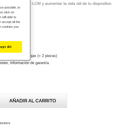
uego de pedales T-LCM y aumentar la vida útil de tu dispositivo
ce possible, to
se click on
still able to
DE LA CAJA
 accept all the
ch cookies you
nción superior
l del acelerador
al del embrague
ept All
ores (= 2 piezas)
dores con marcas rojas (= 2 piezas)
iones, información de garantía.
AÑADIR AL CARRITO
deseos