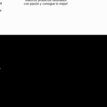
nuestros productos diseñados
al
con pasión y consigue lo mejor!
e
s