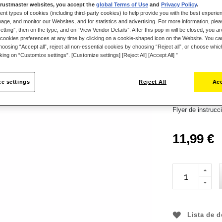
rustmaster websites, you accept the
global Terms of Use
and
Privacy Policy
.
originales del j
ent types of cookies (including third-party cookies) to help provide you with the best experien
Thrustmaster.
ge, and monitor our Websites, and for statistics and advertising. For more information, plea
tting”, then on the type, and on “View Vendor Details”. After this pop-in will be closed, you are 
CONTENIDO 
cookies preferences at any time by clicking on a cookie-shaped icon on the Website. You can
oosing “Accept all”, reject all non-essential cookies by choosing “Reject all”, or choose whi
1 cabezal de rete
cking on “Customize settings”. [Customize settings] [Reject All] [Accept All] ”
1 muelle del peda
1 muelle del ped
e settings
Reject All
Acc
1 kit de espaciad
1 kit de espacia
Flyer de instrucc
11,99 €
Lista de 