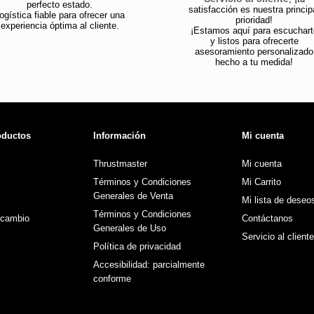
perfecto estado.
satisfacción es nuestra princip
ogística fiable para ofrecer una
prioridad!
experiencia óptima al cliente.
¡Estamos aquí para escuchart
y listos para ofrecerte
asesoramiento personalizado
hecho a tu medida!
oductos
Información
Mi cuenta
Thrustmaster
Mi cuenta
Términos y Condiciones
Mi Carrito
Generales de Venta
Mi lista de deseo
Términos y Condiciones
ecambio
Contáctanos
Generales de Uso
Servicio al cliente
Política de privacidad
Accesibilidad: parcialmente
conforme