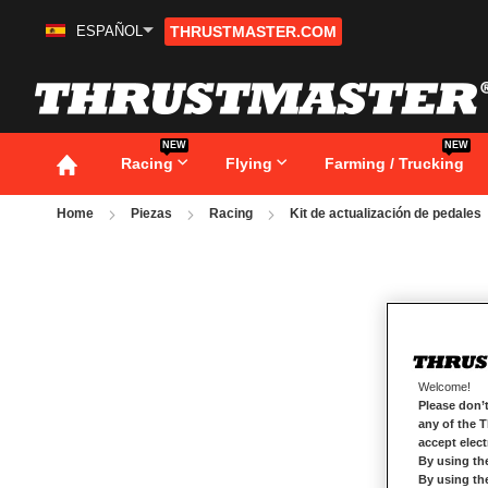
ESPAÑOL
THRUSTMASTER.COM
Ir
al
contenido
NEW
NEW
Racing
Flying
Farming / Trucking
Home
Piezas
Racing
Kit de actualización de pedales
Saltar
al
final
de
la
galería
de
imágenes
Welcome!
Please don’t
any of the 
accept elec
By using th
By using th