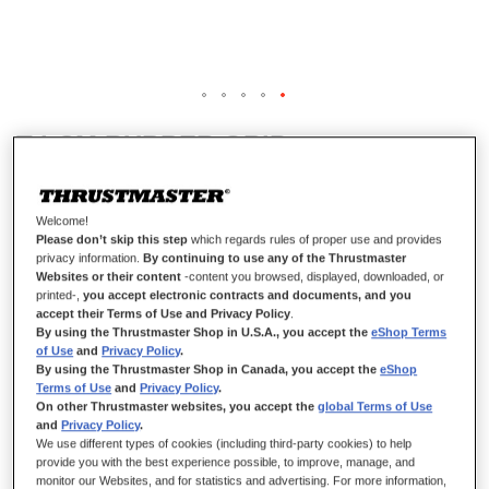
T-LCM RUBBER GRIP
Welcome!
DISPONIBLE
Please don’t skip this step
which regards rules of proper use and provides
privacy information.
By continuing to use any of the Thrustmaster
Cubiertas 100% de goma texturizada para los pedales Thrustmaster T-
Websites or their content
-content you browsed, displayed, downloaded, or
LCM Pedals
printed-,
you accept electronic contracts and documents, and you
accept their Terms of Use and Privacy Policy
.
24,99 €
By using the Thrustmaster Shop in U.S.A., you accept the
eShop Terms
of Use
and
Privacy Policy
.
By using the Thrustmaster Shop in Canada, you accept the
eShop
Terms of Use
and
Privacy Policy
.
On other Thrustmaster websites, you accept the
global Terms of Use
and
Privacy Policy
.
We use different types of cookies (including third-party cookies) to help
provide you with the best experience possible, to improve, manage, and
AÑADIR AL CARRITO
monitor our Websites, and for statistics and advertising. For more information,