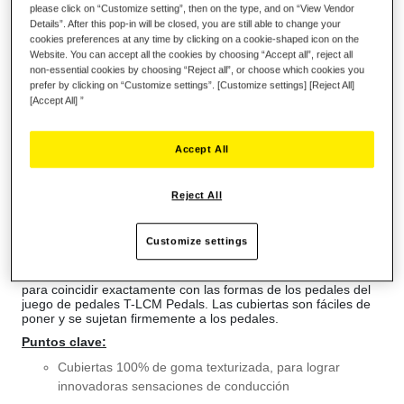
please click on “Customize setting”, then on the type, and on “View Vendor
Details”. After this pop-in will be closed, you are still able to change your
cookies preferences at any time by clicking on a cookie-shaped icon on the
Lista de deseos
Website. You can accept all the cookies by choosing “Accept all”, reject all
non-essential cookies by choosing “Reject all”, or choose which cookies you
Sea el primero en dejar una reseña para este artículo
prefer by clicking on “Customize settings”. [Customize settings] [Reject All]
[Accept All] ”
Detalles
Sobre el producto:
Accept All
Este producto es el complemento perfecto para los pedales
Thrustmaster T-LCM Pedals.
Reject All
Las cubiertas T-LCM Rubber Grip se han diseñado para
mejorar la experiencia de carrera de los usuarios —
garantizando una adherencia excelente a los pedales y
Customize settings
consiguiendo unos movimientos únicos de los pies.
T-LCM Rubber Grip incluye tres cubiertas de goma diseñadas
para coincidir exactamente con las formas de los pedales del
juego de pedales T-LCM Pedals. Las cubiertas son fáciles de
poner y se sujetan firmemente a los pedales.
Puntos clave:
Cubiertas 100% de goma texturizada, para lograr
innovadoras sensaciones de conducción