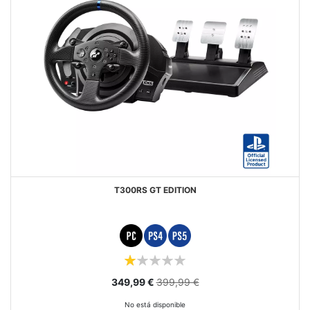
T300RS GT EDITION
Puntuación:
20%
Precio
349,99 €
399,99 €
especial
No está disponible