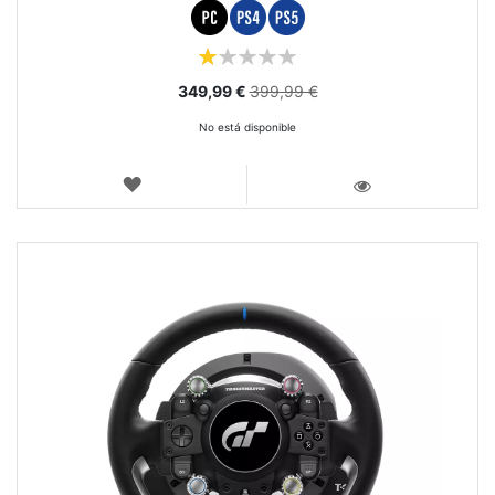
Puntuación:
20%
Precio
349,99 €
399,99 €
especial
No está disponible
LISTA
DE
VISTA
DESEOS