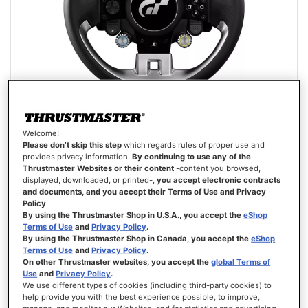
Welcome!
GT WHEEL ADD-ON
Please don’t skip this step
which regards rules of proper use and
provides privacy information.
By continuing to use any of the
Thrustmaster Websites or their content
-content you browsed,
displayed, downloaded, or printed-,
you accept electronic contracts
and documents, and you accept their Terms of Use and Privacy
Policy
.
By using the Thrustmaster Shop in U.S.A., you accept the
eShop
Terms of Use
and
Privacy Policy
.
249,99 €
By using the Thrustmaster Shop in Canada, you accept the
eShop
Terms of Use
and
Privacy Policy
.
AÑADIR AL CARRITO
On other Thrustmaster websites, you accept the
global Terms of
Use
and
Privacy Policy
.
We use different types of cookies (including third-party cookies) to
LISTA
help provide you with the best experience possible, to improve,
DE
VISTA