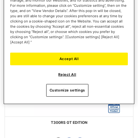
manage, and monitor our Websites, and for statistics and advertising.
DESEOS
For more information, please click on “Customize setting”, then on the
type, and on “View Vendor Details”. After this pop-in will be closed,
you are still able to change your cookies preferences at any time by
clicking on a cookie-shaped icon on the Website. You can accept all
the cookies by choosing “Accept all”, reject all non-essential cookies
by choosing “Reject all”, or choose which cookies you prefer by
clicking on “Customize settings”. [Customize settings] [Reject All]
[Accept All] ”
Accept All
Reject All
Customize settings
T300RS GT EDITION