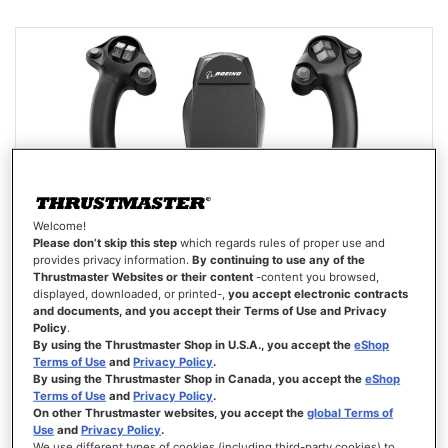
DESEOS
Welcome!
Please don’t skip this step
which regards rules of proper use and
provides privacy information.
By continuing to use any of the
Thrustmaster Websites or their content
-content you browsed,
displayed, downloaded, or printed-,
you accept electronic contracts
and documents, and you accept their Terms of Use and Privacy
Policy
.
By using the Thrustmaster Shop in U.S.A., you accept the
eShop
Terms of Use
and
Privacy Policy
.
By using the Thrustmaster Shop in Canada, you accept the
eShop
Terms of Use
and
Privacy Policy
.
TCA YOKE BOEING EDITION
On other Thrustmaster websites, you accept the
global Terms of
Use
and
Privacy Policy
.
We use different types of cookies (including third-party cookies) to