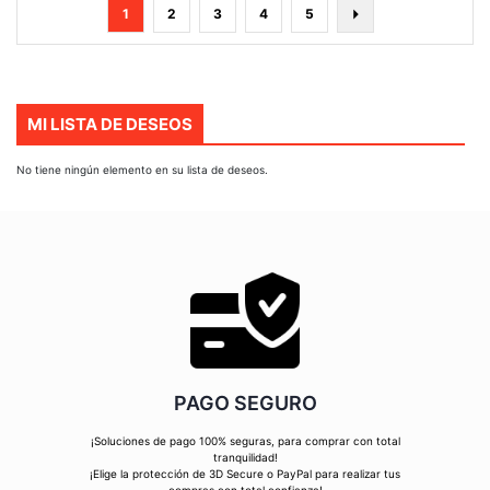
Página
Actualmente
Página
Página
Página
Página
Página
Siguiente
1
2
3
4
5
estás
leyendo
página
MI LISTA DE DESEOS
No tiene ningún elemento en su lista de deseos.
PAGO SEGURO
¡Soluciones de pago 100% seguras, para comprar con total
tranquilidad!
¡Elige la protección de 3D Secure o PayPal para realizar tus