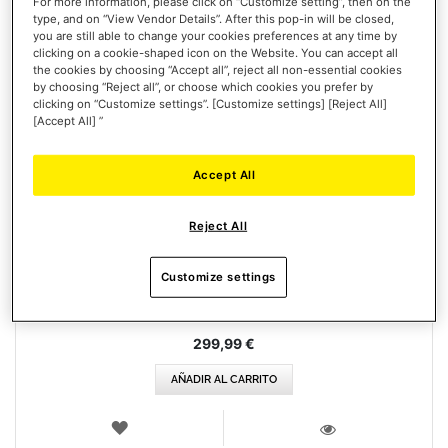
For more information, please click on “Customize setting”, then on the
type, and on “View Vendor Details”. After this pop-in will be closed,
you are still able to change your cookies preferences at any time by
clicking on a cookie-shaped icon on the Website. You can accept all
the cookies by choosing “Accept all”, reject all non-essential cookies
by choosing “Reject all”, or choose which cookies you prefer by
clicking on “Customize settings”. [Customize settings] [Reject All]
[Accept All] ”
Accept All
T248R (PLAYSTATION / PC)
Reject All
Customize settings
299,99 €
AÑADIR AL CARRITO
LISTA
DE
VISTA