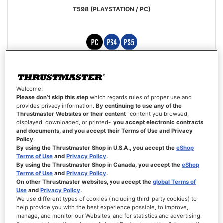
T598 (PLAYSTATION / PC)
Puntuación:
100%
Precio
429,99 €
499,99 €
especial
Welcome!
AÑADIR AL CARRITO
Please don’t skip this step
which regards rules of proper use and
provides privacy information.
By continuing to use any of the
Thrustmaster Websites or their content
-content you browsed,
LISTA
displayed, downloaded, or printed-,
you accept electronic contracts
DE
VISTA
and documents, and you accept their Terms of Use and Privacy
DESEOS
Policy
.
By using the Thrustmaster Shop in U.S.A., you accept the
eShop
Terms of Use
and
Privacy Policy
.
By using the Thrustmaster Shop in Canada, you accept the
eShop
Terms of Use
and
Privacy Policy
.
On other Thrustmaster websites, you accept the
global Terms of
Use
and
Privacy Policy
.
We use different types of cookies (including third-party cookies) to
help provide you with the best experience possible, to improve,
manage, and monitor our Websites, and for statistics and advertising.