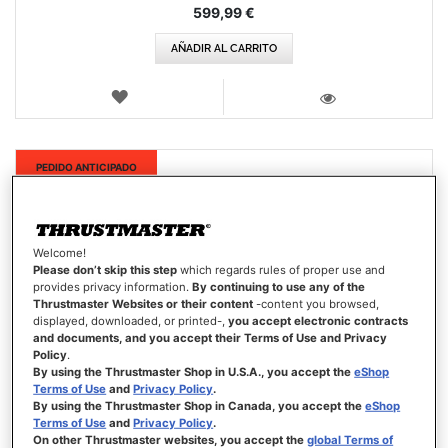
599,99 €
AÑADIR AL CARRITO
LISTA
DE
VISTA
DESEOS
Nuevo
PEDIDO ANTICIPADO
Welcome!
Please don’t skip this step
which regards rules of proper use and
provides privacy information.
By continuing to use any of the
Thrustmaster Websites or their content
-content you browsed,
displayed, downloaded, or printed-,
you accept electronic contracts
and documents, and you accept their Terms of Use and Privacy
Policy
.
By using the Thrustmaster Shop in U.S.A., you accept the
eShop
Terms of Use
and
Privacy Policy
.
By using the Thrustmaster Shop in Canada, you accept the
eShop
Terms of Use
and
Privacy Policy
.
On other Thrustmaster websites, you accept the
global Terms of