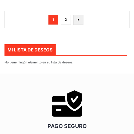
Página
Actualmente
Página
Página
Siguiente
1
2
estás
leyendo
página
MI LISTA DE DESEOS
No tiene ningún elemento en su lista de deseos.
PAGO SEGURO