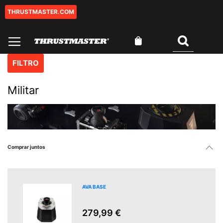
THRUSTMASTER.COM
Ir
al
contenido
Mi cesta
Buscar
FILTRO
Militar
Comprar juntos
AVA BASE
279,99 €