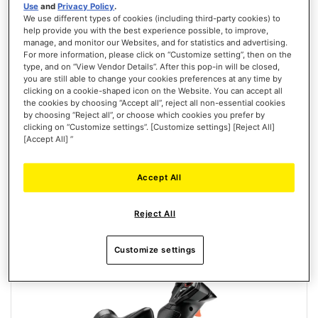
Use
and
Privacy Policy
.
We use different types of cookies (including third-party cookies) to
help provide you with the best experience possible, to improve,
manage, and monitor our Websites, and for statistics and advertising.
T.FLIGHT HOTAS NEO ACE COMBAT 8 WINGS OF THEVE EDITION
For more information, please click on “Customize setting”, then on the
(PLAYSTATION/PC)
type, and on “View Vendor Details”. After this pop-in will be closed,
you are still able to change your cookies preferences at any time by
clicking on a cookie-shaped icon on the Website. You can accept all
the cookies by choosing “Accept all”, reject all non-essential cookies
by choosing “Reject all”, or choose which cookies you prefer by
clicking on “Customize settings”. [Customize settings] [Reject All]
[Accept All] ”
129,99 €
PEDIDO ANTICIPADO
Accept All
LISTA
Reject All
DE
VISTA
DESEOS
Customize settings
Nuevo
PEDIDO ANTICIPADO