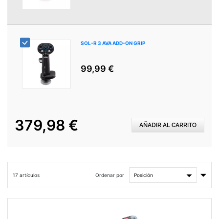
SOL-R 3 AVA ADD-ON GRIP
99,99 €
379,98 €
AÑADIR AL CARRITO
Fijar
Ordenar por
17
artículos
Direc
Asce