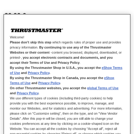
39,99 €
Welcome!
Please don’t skip this step
which regards rules of proper use and provides
privacy information.
By continuing to use any of the Thrustmaster
Websites or their content
-content you browsed, displayed, downloaded, or
AÑADIR AL CARRITO
printed-,
you accept electronic contracts and documents, and you
accept their Terms of Use and Privacy Policy
.
By using the Thrustmaster Shop in U.S.A., you accept the
eShop Terms
of Use
and
Privacy Policy
.
Lista de deseos
By using the Thrustmaster Shop in Canada, you accept the
eShop
Terms of Use
and
Privacy Policy
.
On other Thrustmaster websites, you accept the
global Terms of Use
Sea el primero en dejar una reseña para este artículo
and
Privacy Policy
.
Detalles
We use different types of cookies (including third-party cookies) to help
provide you with the best experience possible, to improve, manage, and
monitor our Websites, and for statistics and advertising. For more information,
please click on “Customize setting”, then on the type, and on “View Vendor
Details”. After this pop-in will be closed, you are still able to change your
cookies preferences at any time by clicking on a cookie-shaped icon on the
Website. You can accept all the cookies by choosing “Accept all”, reject all
non-essential cookies by choosing “Reject all”, or choose which cookies you