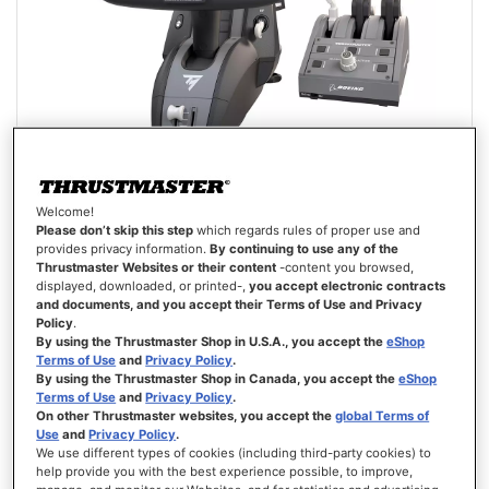
Welcome!
TCA YOKE PACK BOEING EDITION
Please don’t skip this step
which regards rules of proper use and
provides privacy information.
By continuing to use any of the
Thrustmaster Websites or their content
-content you browsed,
displayed, downloaded, or printed-,
you accept electronic contracts
and documents, and you accept their Terms of Use and Privacy
Policy
.
By using the Thrustmaster Shop in U.S.A., you accept the
eShop
Terms of Use
and
Privacy Policy
.
499,99 €
By using the Thrustmaster Shop in Canada, you accept the
eShop
Terms of Use
and
Privacy Policy
.
AÑADIR AL CARRITO
On other Thrustmaster websites, you accept the
global Terms of
Use
and
Privacy Policy
.
We use different types of cookies (including third-party cookies) to
LISTA
help provide you with the best experience possible, to improve,
DE
VISTA