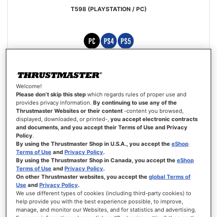
T598 (PLAYSTATION / PC)
Puntuación:
100%
Precio
429,99 €
499,99 €
especial
Welcome!
AÑADIR AL CARRITO
Please don’t skip this step
which regards rules of proper use and
provides privacy information.
By continuing to use any of the
Thrustmaster Websites or their content
-content you browsed,
LISTA
displayed, downloaded, or printed-,
you accept electronic contracts
DE
VISTA
and documents, and you accept their Terms of Use and Privacy
DESEOS
Policy
.
By using the Thrustmaster Shop in U.S.A., you accept the
eShop
Terms of Use
and
Privacy Policy
.
By using the Thrustmaster Shop in Canada, you accept the
eShop
Terms of Use
and
Privacy Policy
.
On other Thrustmaster websites, you accept the
global Terms of
Use
and
Privacy Policy
.
We use different types of cookies (including third-party cookies) to
help provide you with the best experience possible, to improve,
manage, and monitor our Websites, and for statistics and advertising.