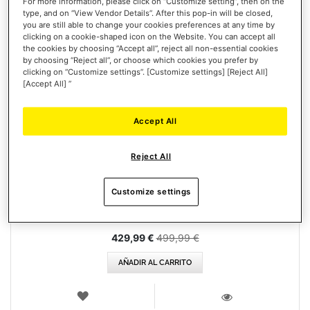
For more information, please click on “Customize setting”, then on the
type, and on “View Vendor Details”. After this pop-in will be closed,
you are still able to change your cookies preferences at any time by
clicking on a cookie-shaped icon on the Website. You can accept all
the cookies by choosing “Accept all”, reject all non-essential cookies
by choosing “Reject all”, or choose which cookies you prefer by
clicking on “Customize settings”. [Customize settings] [Reject All]
[Accept All] ”
Accept All
T598 (XBOX / PC)
Reject All
Customize settings
Precio
429,99 €
499,99 €
especial
AÑADIR AL CARRITO
LISTA
DE
VISTA