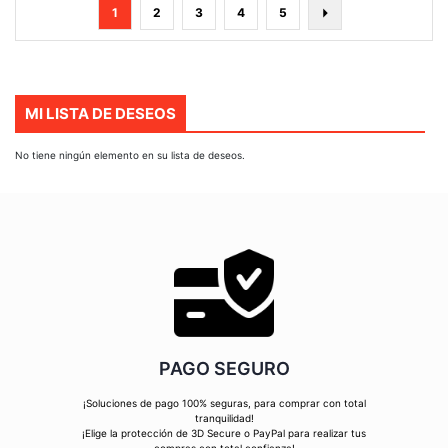
Página
Actualmente
Página
Página
Página
Página
Página
Siguiente
1
2
3
4
5
estás
leyendo
página
MI LISTA DE DESEOS
No tiene ningún elemento en su lista de deseos.
PAGO SEGURO
¡Soluciones de pago 100% seguras, para comprar con total
tranquilidad!
¡Elige la protección de 3D Secure o PayPal para realizar tus