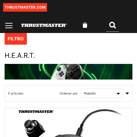
THRUSTMASTER.COM
Ir
al
contenido
Mi cesta
Buscar
FILTRO
H.E.A.R.T.
Fijar
Ordenar por
5
artículos
Direc
Asce