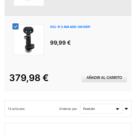
SOL-R 3 AVA ADD-ON GRIP
99,99 €
379,98 €
AÑADIR AL CARRITO
Fijar
Ordenar por
13
artículos
Direc
Asce