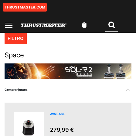
THRUSTMASTER.COM
Ir
al
contenido
Mi cesta
Buscar
FILTRO
Space
Comprar juntos
AVA BASE
279,99 €