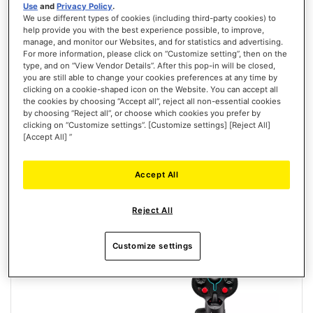
Use
and
Privacy Policy
.
We use different types of cookies (including third-party cookies) to
help provide you with the best experience possible, to improve,
manage, and monitor our Websites, and for statistics and advertising.
SOL-R 1 FLIGHTSTICK
For more information, please click on “Customize setting”, then on the
type, and on “View Vendor Details”. After this pop-in will be closed,
you are still able to change your cookies preferences at any time by
clicking on a cookie-shaped icon on the Website. You can accept all
the cookies by choosing “Accept all”, reject all non-essential cookies
by choosing “Reject all”, or choose which cookies you prefer by
Puntuación:
clicking on “Customize settings”. [Customize settings] [Reject All]
40%
[Accept All] ”
179,99 €
AÑADIR AL CARRITO
Accept All
LISTA
Reject All
DE
VISTA
DESEOS
Customize settings