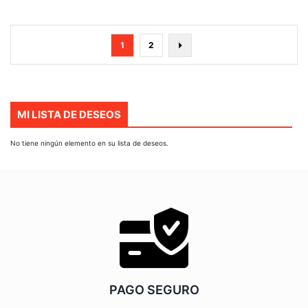
Página
Actualmente
Página
Página
Siguiente
1
2
estás
leyendo
página
MI LISTA DE DESEOS
No tiene ningún elemento en su lista de deseos.
PAGO SEGURO