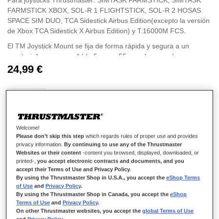
Para joysticks Thrustmaster: SIMTASK FARMSTICK, SIMTASK
FARMSTICK XBOX, SOL-R 1 FLIGHTSTICK, SOL-R 2 HOSAS
SPACE SIM DUO, TCA Sidestick Airbus Edition(excepto la versión
de Xbox TCA Sidestick X Airbus Edition) y T.16000M FCS.
El TM Joystick Mount se fija de forma rápida y segura a un
escritorio* o una mesa* (de 5 mm a 55 mm de grosor).
24,99 €
Este sistema de montaje flexible y antideslizante proporciona a
los gamers un montaje y desmontaje seguro, rápido y sencillo.
El sistema de montaje ofrece una solución ambidextra (dos
posiciones diferentes): montaje del soporte a la izquierda o a la
derecha del gamer.
Welcome!
AÑADIR AL CARRITO
Please don’t skip this step
which regards rules of proper use and provides
privacy information.
By continuing to use any of the Thrustmaster
Websites or their content
-content you browsed, displayed, downloaded, or
printed-,
you accept electronic contracts and documents, and you
accept their Terms of Use and Privacy Policy
.
Lista de deseos
By using the Thrustmaster Shop in U.S.A., you accept the
eShop Terms
of Use
and
Privacy Policy
.
Sea el primero en dejar una reseña para este artículo
By using the Thrustmaster Shop in Canada, you accept the
eShop
Terms of Use
and
Privacy Policy
.
Detalles
On other Thrustmaster websites, you accept the
global Terms of Use