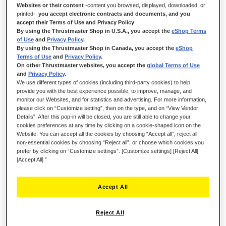
Websites or their content
-content you browsed, displayed, downloaded, or
printed-,
you accept electronic contracts and documents, and you
accept their Terms of Use and Privacy Policy
.
By using the Thrustmaster Shop in U.S.A., you accept the
eShop Terms
of Use
and
Privacy Policy
.
By using the Thrustmaster Shop in Canada, you accept the
eShop
Terms of Use
and
Privacy Policy
.
On other Thrustmaster websites, you accept the
global Terms of Use
and
Privacy Policy
.
We use different types of cookies (including third-party cookies) to help
provide you with the best experience possible, to improve, manage, and
¡TOMA EL CONTROL, DOMINA CADA
monitor our Websites, and for statistics and advertising. For more information,
TAREA!
please click on “Customize setting”, then on the type, and on “View Vendor
Details”. After this pop-in will be closed, you are still able to change your
Toma el control completo de cualquier equipamiento agrícola o
cookies preferences at any time by clicking on a cookie-shaped icon on the
Website. You can accept all the cookies by choosing “Accept all”, reject all
maquinaria pesada con el SimTask FarmStick, el joystick
non-essential cookies by choosing “Reject all”, or choose which cookies you
preciso y versátil de Thrustmaster, que incluye 3 ejes
prefer by clicking on “Customize settings”. [Customize settings] [Reject All]
direccionales, un stick multifunción, un acelerador de mano y
[Accept All] ”
un panel de control todo en uno.
Debe usarse con un volante para jugar a Farming Simulator 25
Accept All
en Xbox Series X|S.
Reject All