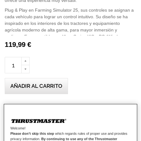
ofrece una experiencia muy versátil.
Plug & Play en Farming Simulator 25, sus controles se asignan a
cada vehículo para lograr un control intuitivo. Su diseño se ha
inspirado en los interiores de los tractores y equipamiento
agrícola moderno de alta gama, para mayor inmersión y
realismo. Es compatible con Xbox Series X|S y PC (Windows
11/10), y combina a la perfección con un SimTask Steering Kit
119,99 €
acompañado por un volante T128 o T248 (todos se venden por
separado), para obtener una cabina del conductor inmersiva y
completa.
Importante: En Xbox Series X|S, el SimTask FarmStick debe
usarse con un volante para jugar a Farming Simulator 25.
AÑADIR AL CARRITO
Lista de deseos
Sea el primero en dejar una reseña para este artículo
Welcome!
Detalles
Please don’t skip this step
which regards rules of proper use and provides
privacy information.
By continuing to use any of the Thrustmaster