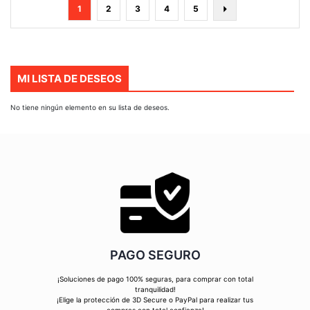
Página
Actualmente
Página
Página
Página
Página
Página
Siguiente
1
2
3
4
5
estás
leyendo
página
MI LISTA DE DESEOS
No tiene ningún elemento en su lista de deseos.
PAGO SEGURO
¡Soluciones de pago 100% seguras, para comprar con total
tranquilidad!
¡Elige la protección de 3D Secure o PayPal para realizar tus