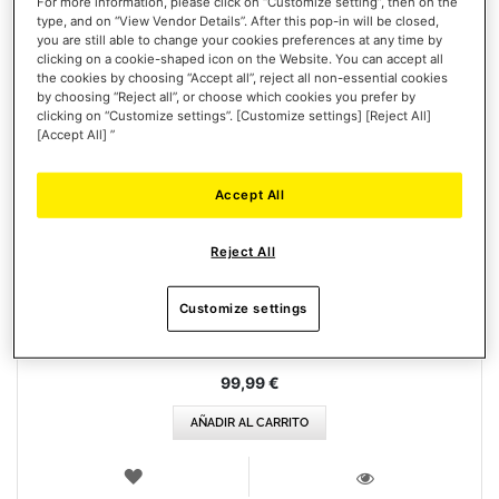
For more information, please click on “Customize setting”, then on the
type, and on “View Vendor Details”. After this pop-in will be closed,
you are still able to change your cookies preferences at any time by
clicking on a cookie-shaped icon on the Website. You can accept all
the cookies by choosing “Accept all”, reject all non-essential cookies
by choosing “Reject all”, or choose which cookies you prefer by
clicking on “Customize settings”. [Customize settings] [Reject All]
[Accept All] ”
Accept All
T98 FERRARI 296 GTB
Reject All
Customize settings
99,99 €
AÑADIR AL CARRITO
LISTA
DE
VISTA