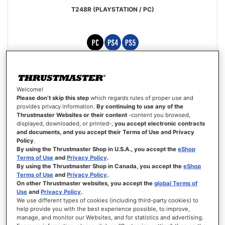
T248R (PLAYSTATION / PC)
299,99 €
Welcome!
AÑADIR AL CARRITO
Please don’t skip this step
which regards rules of proper use and
provides privacy information.
By continuing to use any of the
Thrustmaster Websites or their content
-content you browsed,
LISTA
displayed, downloaded, or printed-,
you accept electronic contracts
DE
VISTA
and documents, and you accept their Terms of Use and Privacy
DESEOS
Policy
.
By using the Thrustmaster Shop in U.S.A., you accept the
eShop
Terms of Use
and
Privacy Policy
.
By using the Thrustmaster Shop in Canada, you accept the
eShop
Terms of Use
and
Privacy Policy
.
On other Thrustmaster websites, you accept the
global Terms of
Use
and
Privacy Policy
.
We use different types of cookies (including third-party cookies) to
help provide you with the best experience possible, to improve,
manage, and monitor our Websites, and for statistics and advertising.