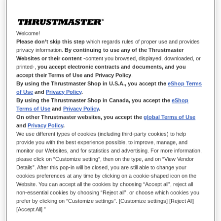
Welcome!
Please don’t skip this step
which regards rules of proper use and provides
privacy information.
By continuing to use any of the Thrustmaster
Websites or their content
-content you browsed, displayed, downloaded, or
printed-,
you accept electronic contracts and documents, and you
accept their Terms of Use and Privacy Policy
.
By using the Thrustmaster Shop in U.S.A., you accept the
eShop Terms
of Use
and
Privacy Policy
.
By using the Thrustmaster Shop in Canada, you accept the
eShop
¡CONDUCE TUS VEHÍCULOS FAVORITOS
Terms of Use
and
Privacy Policy
.
COMO SI ESTUVIERAS EN UNO REAL!
On other Thrustmaster websites, you accept the
global Terms of Use
and
Privacy Policy
.
We use different types of cookies (including third-party cookies) to help
Encuentra la posición de conducción ideal para cualquier
provide you with the best experience possible, to improve, manage, and
vehículo con el T128 SimTask Pack. Disfruta una experiencia
monitor our Websites, and for statistics and advertising. For more information,
inmersiva de simulación de trucking y farming con la
please click on “Customize setting”, then on the type, and on “View Vendor
combinación del volante de carreras Force Feedback T128, su
Details”. After this pop-in will be closed, you are still able to change your
cookies preferences at any time by clicking on a cookie-shaped icon on the
juego de pedales T2PM y el SimTask Steering Kit.
Website. You can accept all the cookies by choosing “Accept all”, reject all
non-essential cookies by choosing “Reject all”, or choose which cookies you
prefer by clicking on “Customize settings”. [Customize settings] [Reject All]
[Accept All] ”