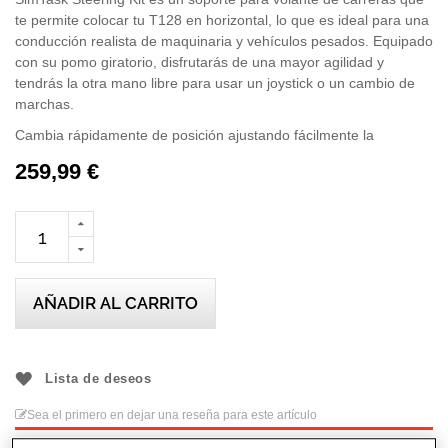
te permite colocar tu T128 en horizontal, lo que es ideal para una
conducción realista de maquinaria y vehículos pesados. Equipado
con su pomo giratorio, disfrutarás de una mayor agilidad y
tendrás la otra mano libre para usar un joystick o un cambio de
marchas.
Cambia rápidamente de posición ajustando fácilmente la
inclinación y la altura del volante. Gracias a su construcción
259,99 €
metálica, el SimTask Steering Kit tiene una construcción sólida y
está diseñado para durar. El T128 es un volante con licencia
oficial para PS5 y PS4, y es compatible con PC.
AÑADIR AL CARRITO
Lista de deseos
Sea el primero en dejar una reseña para este artículo
Detalles