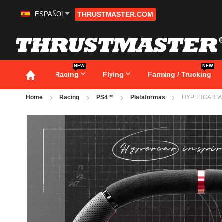
ESPAÑOL
THRUSTMASTER.COM
Ir
al
contenido
NEW
NEW
Racing
Flying
Farming / Trucking
Home
Racing
PS4™
Plataformas
HYPERCAR W
Saltar
al
final
de
la
galería
de
imágenes