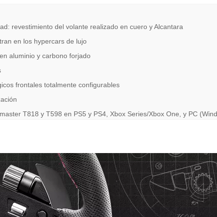
ad: revestimiento del volante realizado en cuero y Alcantara
ran en los hypercars de lujo
a en aluminio y carbono forjado
s
cos frontales totalmente configurables
zación
stmaster T818 y T598 en PS5 y PS4, Xbox Series/Xbox One, y PC (Win