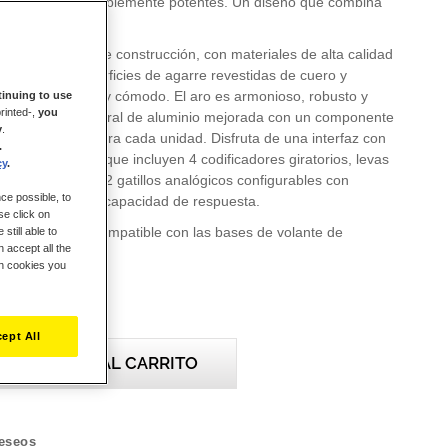
s hypercars increíblemente potentes. Un diseño que combina
dimiento.
efinada calidad de construcción, con materiales de alta calidad
s acabados: superficies de agarre revestidas de cuero y
un manejo firme y cómodo. El aro es armonioso, robusto y
inuing to use
rinted-,
you
 placa frontal central de aluminio mejorada con un componente
y
.
ado específico para cada unidad. Disfruta de una interfaz con
.
ones: 25 botones que incluyen 4 codificadores giratorios, levas
cy
.
ticas, 2 LED y 2 gatillos analógicos configurables con
ce possible, to
assist para mejor capacidad de respuesta.
se click on
eel Add-On es compatible con las bases de volante de
still able to
 accept all the
 T598 y las futuras de Thrustmaster en PS5/PS4, Xbox
ch cookies you
e, y PC (Windows 10/11).
ept All
AÑADIR AL CARRITO
deseos