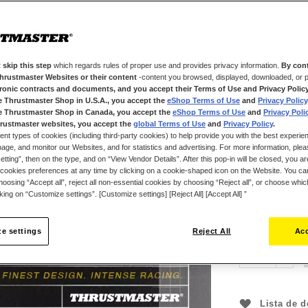
inspirada en lo
elegancia y ren
Apreciarás su r
y atención a lo
Alcantara para 
 skip this step
which regards rules of proper use and provides privacy information.
By cont
Thrustmaster Websites or their content
-content you browsed, displayed, downloaded, or p
ligero, con una
tronic contracts and documents, and you accept their Terms of Use and Privacy Polic
de carbono forj
e Thrustmaster Shop in U.S.A., you accept the
eShop Terms of Use
and
Privacy Policy
todas las funci
e Thrustmaster Shop in Canada, you accept the
eShop Terms of Use
and
Privacy Poli
de cambio magné
rustmaster websites, you accept the
global Terms of Use
and
Privacy Policy
.
ent types of cookies (including third-party cookies) to help provide you with the best experien
función clutch 
ge, and monitor our Websites, and for statistics and advertising. For more information, plea
El Hypercar Wh
tting”, then on the type, and on “View Vendor Details”. After this pop-in will be closed, you are 
cookies preferences at any time by clicking on a cookie-shaped icon on the Website. You can
carreras T818,
oosing “Accept all”, reject all non-essential cookies by choosing “Reject all”, or choose whi
Series/Xbox On
399,99 €
cking on “Customize settings”. [Customize settings] [Reject All] [Accept All] ”
e settings
Reject All
Acc
Lista de 