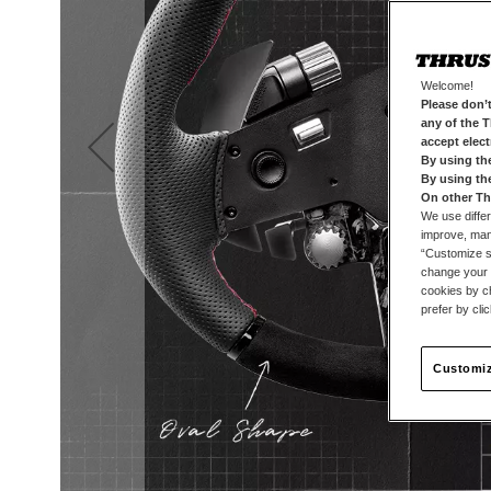
Welcome!
Please don’t
any of the 
accept elec
By using th
By using th
On other Th
We use differ
improve, mana
“Customize se
change your 
cookies by ch
prefer by cli
Customiz