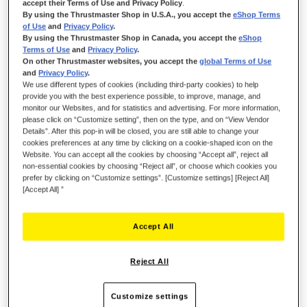
accept their Terms of Use and Privacy Policy
.
Lista de aros de volante de Thrustmaster compatibles disponible
By using the Thrustmaster Shop in U.S.A., you accept the
eShop Terms
en el
sitio web de soporte de Thrustmaster
of Use
and
Privacy Policy
.
By using the Thrustmaster Shop in Canada, you accept the
eShop
Terms of Use
and
Privacy Policy
.
On other Thrustmaster websites, you accept the
global Terms of Use
34,99 €
and
Privacy Policy
.
We use different types of cookies (including third-party cookies) to help
provide you with the best experience possible, to improve, manage, and
monitor our Websites, and for statistics and advertising. For more information,
please click on “Customize setting”, then on the type, and on “View Vendor
Details”. After this pop-in will be closed, you are still able to change your
cookies preferences at any time by clicking on a cookie-shaped icon on the
Website. You can accept all the cookies by choosing “Accept all”, reject all
AÑADIR AL CARRITO
non-essential cookies by choosing “Reject all”, or choose which cookies you
prefer by clicking on “Customize settings”. [Customize settings] [Reject All]
[Accept All] ”
Lista de deseos
Accept All
Sea el primero en dejar una reseña para este artículo
Reject All
Detalles
Customize settings