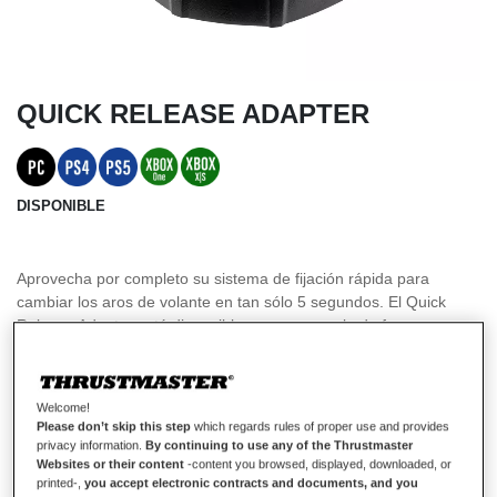
QUICK RELEASE ADAPTER
DISPONIBLE
Aprovecha por completo su sistema de fijación rápida para
cambiar los aros de volante en tan sólo 5 segundos. El Quick
Release Adapter está disponible para comprarlo de forma
independiente, para que los gamers puedan equipar todos sus
aros de volante de Thrustmaster con este nuevo sistema de
fijación, y que puedan cambiar los aros de volante de manera
Welcome!
increíblemente rápida mientras juegan.
Please don’t skip this step
which regards rules of proper use and provides
privacy information.
By continuing to use any of the Thrustmaster
Compatible con Base T598 Direct Axial Drive + T818 Direct Drive
Websites or their content
-content you browsed, displayed, downloaded, or
Base (se vende por separado)
printed-,
you accept electronic contracts and documents, and you