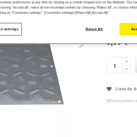
cookies preferences at any time by clicking on a cookie-shaped icon on the Website. You can
oosing “Accept all”, reject all non-essential cookies by choosing “Reject all”, or choose whi
CONTENIDO 
cking on “Customize settings”. [Customize settings] [Reject All] [Accept All] ”
- 1 x placa de r
- Información de 
e settings
Reject All
Acc
5,99 €
Lista de 
Sea el primero e