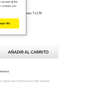
 accept all the
ch cookies you
DE LA CAJA
eposapiés metálica para T-LCM
garantía
ept All
AÑADIR AL CARRITO
deseos
n dejar una reseña para este artículo