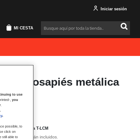
Iniciar sesión
MI CESTA
Buscar
 de reposapiés metálica
T-LCM
inuing to use
rinted-,
you
y
.
.
cy
.
ce possible, to
piés metálica para T-LCM
se click on
 de fijación no están incluidos.
still able to