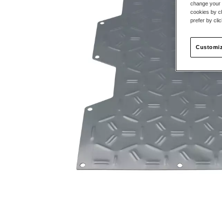
change your 
cookies by ch
prefer by cli
Customiz