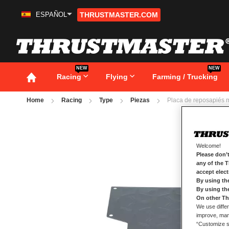
ESPAÑOL
THRUSTMASTER.COM
Ir
al
contenido
NEW
NEW
Racing
Flying
Farming / Trucking
Home
Racing
Type
Piezas
Placa de reposapiés 
Saltar
al
final
de
Welcome!
la
Please don’t
galería
any of the 
de
accept elec
imágenes
By using th
By using th
On other Th
We use differ
improve, mana
“Customize se