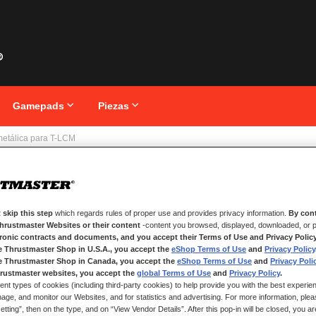
Gamepads
Piezas
metálica para T-LCM
Saltar
Placa
al
comienzo
para 
de
la
 skip this step
which regards rules of proper use and provides privacy information.
By cont
galería
Thrustmaster Websites or their content
-content you browsed, displayed, downloaded, or p
de
tronic contracts and documents, and you accept their Terms of Use and Privacy Polic
imágenes
e Thrustmaster Shop in U.S.A., you accept the
eShop Terms of Use
and
Privacy Policy
e Thrustmaster Shop in Canada, you accept the
eShop Terms of Use
and
Privacy Poli
DISPONIBLE
rustmaster websites, you accept the
global Terms of Use
and
Privacy Policy
.
ent types of cookies (including third-party cookies) to help provide you with the best experien
Placa de reposa
ge, and monitor our Websites, and for statistics and advertising. For more information, plea
Los 14 tornillos
tting”, then on the type, and on “View Vendor Details”. After this pop-in will be closed, you are 