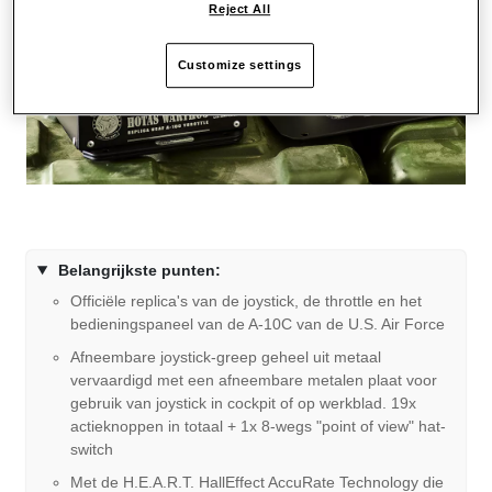
Reject All
Customize settings
Belangrijkste punten:
Officiële replica's van de joystick, de throttle en het
bedieningspaneel van de A-10C van de U.S. Air Force
Afneembare joystick-greep geheel uit metaal
vervaardigd met een afneembare metalen plaat voor
gebruik van joystick in cockpit of op werkblad. 19x
actieknoppen in totaal + 1x 8-wegs "point of view" hat-
switch
Met de H.E.A.R.T. HallEffect AccuRate Technology die