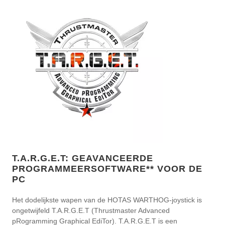
T.A.R.G.E.T: GEAVANCEERDE
PROGRAMMEERSOFTWARE** VOOR DE
PC
Het dodelijkste wapen van de HOTAS WARTHOG-joystick is
ongetwijfeld T.A.R.G.E.T (Thrustmaster Advanced
pRogramming Graphical EdiTor). T.A.R.G.E.T is een