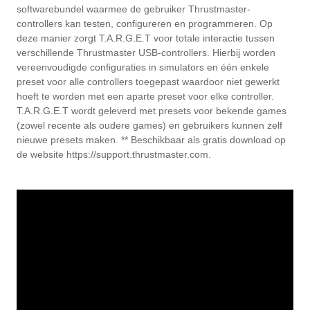
softwarebundel waarmee de gebruiker Thrustmaster-
controllers kan testen, configureren en programmeren. Op
deze manier zorgt T.A.R.G.E.T voor totale interactie tussen
verschillende Thrustmaster USB-controllers. Hierbij worden
vereenvoudigde configuraties in simulators en één enkele
preset voor alle controllers toegepast waardoor niet gewerkt
hoeft te worden met een aparte preset voor elke controller.
T.A.R.G.E.T wordt geleverd met presets voor bekende games
(zowel recente als oudere games) en gebruikers kunnen zelf
nieuwe presets maken. ** Beschikbaar als gratis download op
de website https://support.thrustmaster.com.