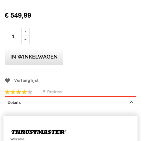
€ 549,99
IN WINKELWAGEN
Verlanglijst
Beoordeling:
5
Reviews
84
100
% of
Details
THRUSTMASTER HOTAS WARTHOG
JOYSTICK
Welcome!