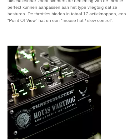
uitschakelbaar zodat simmers de bediening van de throttle
perfect kunnen aanpassen aan het type vliegtuig dat ze
besturen. De throttles bieden in totaal 17 actieknoppen, een
“Point Of View” hat en een “mouse hat / slew control”.