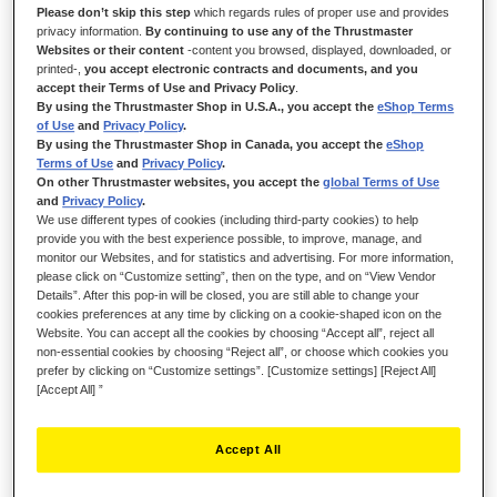
Please don’t skip this step
which regards rules of proper use and provides
De HOTAS WARTHOG USB-joystick met dubbele throttle is het
privacy information.
By continuing to use any of the Thrustmaster
Websites or their content
-content you browsed, displayed, downloaded, or
resultaat van een intensieve samenwerking tussen de
printed-,
you accept electronic contracts and documents, and you
developmentteams van Thrustmaster en leden van de simmer-
accept their Terms of Use and Privacy Policy
.
community. Voortdurend werden er inzichten uitgewisseld en
By using the Thrustmaster Shop in U.S.A., you accept the
eShop Terms
proefmodellen ontwikkeld om tot de creatie van een joystick te
of Use
and
Privacy Policy
.
komen die zou voldoen aan de hoogste eisen van de experts.
By using the Thrustmaster Shop in Canada, you accept the
eShop
Terms of Use
and
Privacy Policy
.
Het resultaat is de HOTAS WARTHOG: een replicaset van de
On other Thrustmaster websites, you accept the
global Terms of Use
joystick, het dubbele throttle-systeem en de dubbele throttle-
and
Privacy Policy
.
bediening uit het U.S. Air Force A-10C-aanvalstoestel.
We use different types of cookies (including third-party cookies) to help
provide you with the best experience possible, to improve, manage, and
monitor our Websites, and for statistics and advertising. For more information,
please click on “Customize setting”, then on the type, and on “View Vendor
Details”. After this pop-in will be closed, you are still able to change your
cookies preferences at any time by clicking on a cookie-shaped icon on the
Website. You can accept all the cookies by choosing “Accept all”, reject all
non-essential cookies by choosing “Reject all”, or choose which cookies you
prefer by clicking on “Customize settings”. [Customize settings] [Reject All]
[Accept All] ”
Accept All