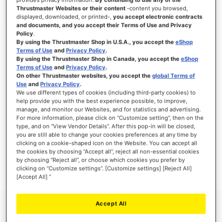
Thrustmaster Websites or their content
-content you browsed,
displayed, downloaded, or printed-,
you accept electronic contracts
and documents, and you accept their Terms of Use and Privacy
Policy
.
INLOGGEN
By using the Thrustmaster Shop in U.S.A., you accept the
eShop
Terms of Use
and
Privacy Policy
.
Wachtwoord vergeten?
By using the Thrustmaster Shop in Canada, you accept the
eShop
Terms of Use
and
Privacy Policy
.
On other Thrustmaster websites, you accept the
global Terms of
Use
and
Privacy Policy
.
We use different types of cookies (including third-party cookies) to
help provide you with the best experience possible, to improve,
manage, and monitor our Websites, and for statistics and advertising.
NIEUWE KLANTEN
For more information, please click on “Customize setting”, then on the
type, and on “View Vendor Details”. After this pop-in will be closed,
Het aanmaken van een account heeft vele voordelen: sneller afhandelen, meer dan
you are still able to change your cookies preferences at any time by
één adres registreren, volgen van bestellingen en meer.
clicking on a cookie-shaped icon on the Website. You can accept all
the cookies by choosing “Accept all”, reject all non-essential cookies
by choosing “Reject all”, or choose which cookies you prefer by
ACCOUNT AANMAKEN
clicking on “Customize settings”. [Customize settings] [Reject All]
[Accept All] ”
Accept All