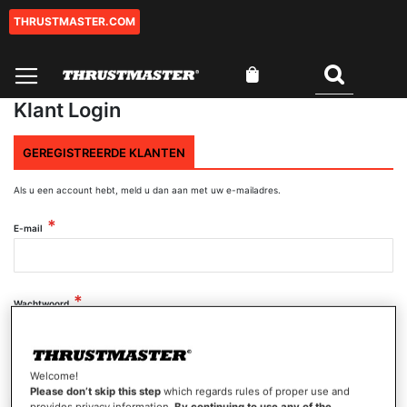
THRUSTMASTER.COM
Ga
naar
de
Winkelwagen
inhoud
Zoeken
Klant Login
GEREGISTREERDE KLANTEN
Als u een account hebt, meld u dan aan met uw e-mailadres.
E-mail
Wachtwoord
Wachtwoord tonen
Welcome!
Please don’t skip this step
which regards rules of proper use and
provides privacy information.
By continuing to use any of the