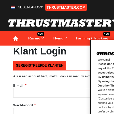
NEDERLANDS
THRUSTMASTER.COM
Ga
naar
de
inhoud
NEW
NEW
Racing
Flying
Farming / Trucking
Klant Login
Welcome!
Please don’t
GEREGISTREERDE KLANTEN
any of the 
accept elec
Als u een account hebt, meld u dan aan met uw e-mailadres.
By using th
By using th
E-mail
On other Th
We use differ
improve, mana
“Customize se
change your 
Wachtwoord
cookies by ch
prefer by cli