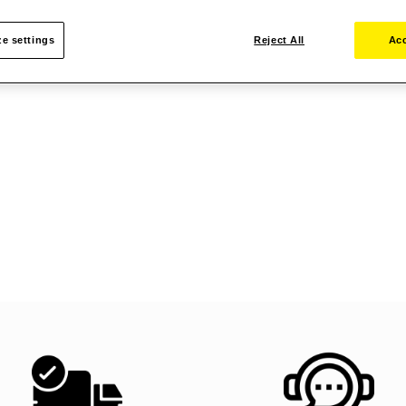
e settings
Reject All
Acc