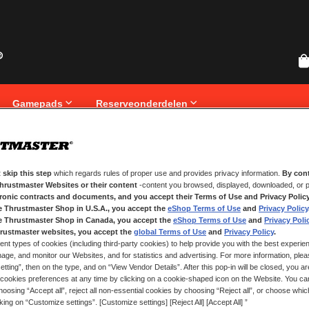
Gamepads
Reserveonderdelen
 skip this step
which regards rules of proper use and provides privacy information.
By cont
NIEUWE KLANTEN
Thrustmaster Websites or their content
-content you browsed, displayed, downloaded, or p
tronic contracts and documents, and you accept their Terms of Use and Privacy Polic
Het aanmaken van een account hee
e Thrustmaster Shop in U.S.A., you accept the
eShop Terms of Use
and
Privacy Policy
registreren, volgen van bestelling
e Thrustmaster Shop in Canada, you accept the
eShop Terms of Use
and
Privacy Poli
rustmaster websites, you accept the
global Terms of Use
and
Privacy Policy
.
ent types of cookies (including third-party cookies) to help provide you with the best experien
ACCOUNT AANMAKEN
ge, and monitor our Websites, and for statistics and advertising. For more information, plea
tting”, then on the type, and on “View Vendor Details”. After this pop-in will be closed, you are 
cookies preferences at any time by clicking on a cookie-shaped icon on the Website. You can
oosing “Accept all”, reject all non-essential cookies by choosing “Reject all”, or choose whi
cking on “Customize settings”. [Customize settings] [Reject All] [Accept All] ”