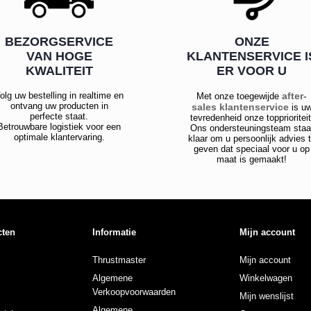
BEZORGSERVICE
ONZE
VAN HOGE
KLANTENSERVICE I
KWALITEIT
ER VOOR U
olg uw bestelling in realtime en
after-
Met onze toegewijde
ontvang uw producten in
sales klantenservice
is u
perfecte staat.
tevredenheid onze topprioriteit
Betrouwbare logistiek voor een
Ons ondersteuningsteam staa
optimale klantervaring.
klaar om u persoonlijk advies 
geven dat speciaal voor u op
maat is gemaakt!
cten
Informatie
Mijn account
Thrustmaster
Mijn account
Algemene
Winkelwagen
Verkoopvoorwaarden
Mijn wenslijst
Algemene