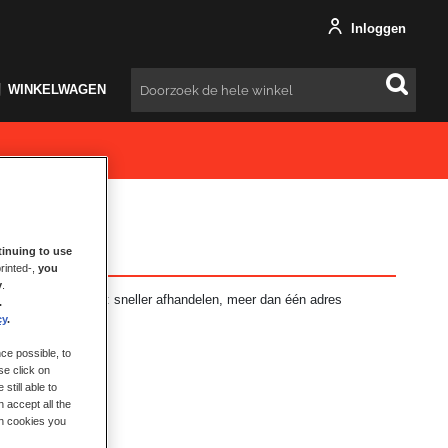
Inloggen
WINKELWAGEN
Zoeken
inuing to use
rinted-,
you
y
.
ft vele voordelen: sneller afhandelen, meer dan één adres
.
en en meer.
cy
.
ce possible, to
se click on
still able to
 accept all the
ch cookies you