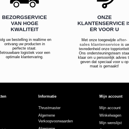
BEZORGSERVICE
ONZE
VAN HOGE
KLANTENSERVICE I
KWALITEIT
ER VOOR U
olg uw bestelling in realtime en
after-
Met onze toegewijde
ontvang uw producten in
sales klantenservice
is u
perfecte staat.
tevredenheid onze topprioriteit
Betrouwbare logistiek voor een
Ons ondersteuningsteam staa
optimale klantervaring.
klaar om u persoonlijk advies 
geven dat speciaal voor u op
maat is gemaakt!
cten
Informatie
Mijn account
Thrustmaster
Mijn account
Algemene
Winkelwagen
Verkoopvoorwaarden
Mijn wenslijst
Algemene