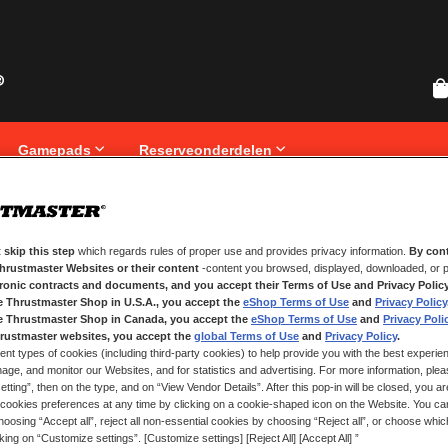
Gamepads
Reserveonderdelen
 skip this step
which regards rules of proper use and provides privacy information.
By cont
NIEUWE KLANTEN
Thrustmaster Websites or their content
-content you browsed, displayed, downloaded, or p
tronic contracts and documents, and you accept their Terms of Use and Privacy Polic
Het aanmaken van een account hee
e Thrustmaster Shop in U.S.A., you accept the
eShop Terms of Use
and
Privacy Policy
registreren, volgen van bestelling
e Thrustmaster Shop in Canada, you accept the
eShop Terms of Use
and
Privacy Poli
rustmaster websites, you accept the
global Terms of Use
and
Privacy Policy
.
ent types of cookies (including third-party cookies) to help provide you with the best experien
ACCOUNT AANMAKEN
ge, and monitor our Websites, and for statistics and advertising. For more information, plea
tting”, then on the type, and on “View Vendor Details”. After this pop-in will be closed, you are 
cookies preferences at any time by clicking on a cookie-shaped icon on the Website. You can
oosing “Accept all”, reject all non-essential cookies by choosing “Reject all”, or choose whi
cking on “Customize settings”. [Customize settings] [Reject All] [Accept All] ”