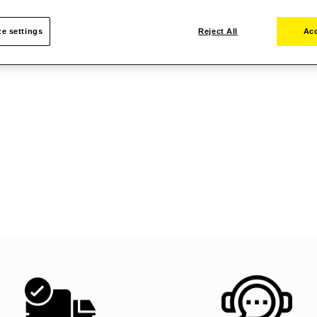
e settings
Reject All
Acc