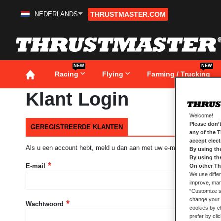
NEDERLANDS
THRUSTMASTER.COM
Ga
naar
de
inhoud
NEW
NEW
Racing
Flying
Farming / Trucking
Klant Login
Welcome!
Please don’t
GEREGISTREERDE KLANTEN
any of the 
accept elec
Als u een account hebt, meld u dan aan met uw e-mailadres.
By using th
By using th
E-mail
On other Th
We use differ
improve, mana
“Customize se
change your 
Wachtwoord
cookies by ch
prefer by cli