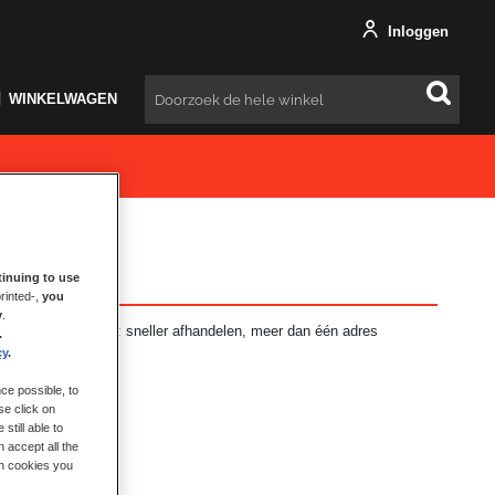
Inloggen
WINKELWAGEN
Zoeken
inuing to use
rinted-,
you
y
.
ft vele voordelen: sneller afhandelen, meer dan één adres
.
en en meer.
cy
.
ce possible, to
se click on
still able to
 accept all the
ch cookies you