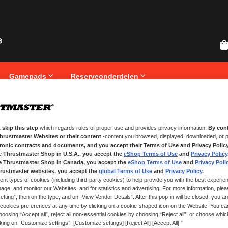
Gamepads
Reserveonderdelen
 skip this step
which regards rules of proper use and provides privacy information.
By cont
NIEUWE KLANTEN
Thrustmaster Websites or their content
-content you browsed, displayed, downloaded, or p
tronic contracts and documents, and you accept their Terms of Use and Privacy Polic
Het aanmaken van een account hee
e Thrustmaster Shop in U.S.A., you accept the
eShop Terms of Use
and
Privacy Policy
registreren, volgen van bestelling
e Thrustmaster Shop in Canada, you accept the
eShop Terms of Use
and
Privacy Poli
rustmaster websites, you accept the
global Terms of Use
and
Privacy Policy
.
ent types of cookies (including third-party cookies) to help provide you with the best experien
ACCOUNT AANMAKEN
ge, and monitor our Websites, and for statistics and advertising. For more information, plea
tting”, then on the type, and on “View Vendor Details”. After this pop-in will be closed, you are 
cookies preferences at any time by clicking on a cookie-shaped icon on the Website. You can
oosing “Accept all”, reject all non-essential cookies by choosing “Reject all”, or choose whi
cking on “Customize settings”. [Customize settings] [Reject All] [Accept All] ”