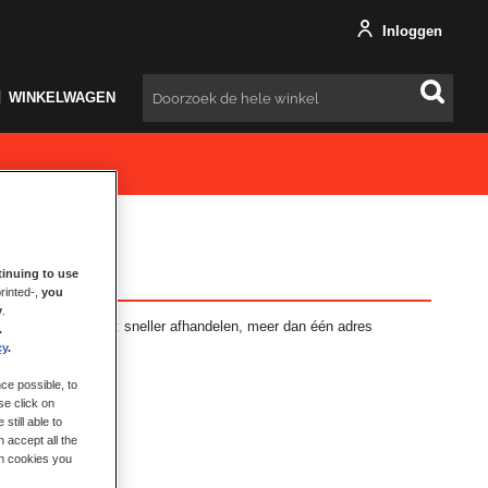
Inloggen
WINKELWAGEN
Zoeken
inuing to use
rinted-,
you
y
.
ft vele voordelen: sneller afhandelen, meer dan één adres
.
en en meer.
cy
.
ce possible, to
se click on
still able to
 accept all the
ch cookies you