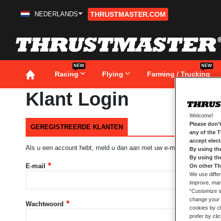
NEDERLANDS
THRUSTMASTER.COM
Ga
naar
de
inhoud
NEW
NEW
Racing
Flying
Farming / Trucking
Klant Login
Welcome!
Please don’t
GEREGISTREERDE KLANTEN
any of the 
accept elec
Als u een account hebt, meld u dan aan met uw e-mailadres.
By using th
By using th
E-mail
On other Th
We use differ
improve, mana
“Customize se
change your 
Wachtwoord
cookies by ch
prefer by cli