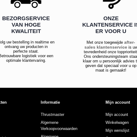
BEZORGSERVICE
ONZE
VAN HOGE
KLANTENSERVICE I
KWALITEIT
ER VOOR U
olg uw bestelling in realtime en
after-
Met onze toegewijde
ontvang uw producten in
sales klantenservice
is u
perfecte staat.
tevredenheid onze topprioriteit
Betrouwbare logistiek voor een
Ons ondersteuningsteam staa
optimale klantervaring.
klaar om u persoonlijk advies 
geven dat speciaal voor u op
maat is gemaakt!
cten
Informatie
Mijn account
Thrustmaster
Mijn account
Algemene
Winkelwagen
Verkoopvoorwaarden
Mijn wenslijst
Algemene