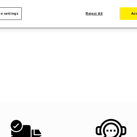
e settings
Reject All
Acc