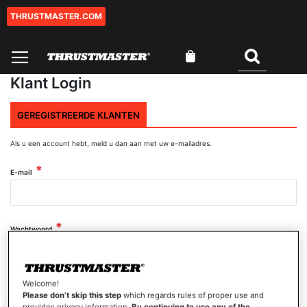
THRUSTMASTER.COM
Ga
naar
de
Winkelwagen
inhoud
Zoeken
Klant Login
GEREGISTREERDE KLANTEN
Als u een account hebt, meld u dan aan met uw e-mailadres.
E-mail
Wachtwoord
Wachtwoord tonen
Welcome!
Please don’t skip this step
which regards rules of proper use and
provides privacy information.
By continuing to use any of the