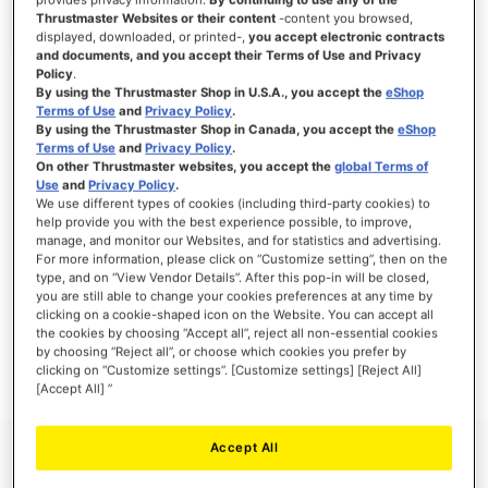
Thrustmaster Websites or their content
-content you browsed,
displayed, downloaded, or printed-,
you accept electronic contracts
and documents, and you accept their Terms of Use and Privacy
Policy
.
INLOGGEN
By using the Thrustmaster Shop in U.S.A., you accept the
eShop
Terms of Use
and
Privacy Policy
.
Wachtwoord vergeten?
By using the Thrustmaster Shop in Canada, you accept the
eShop
Terms of Use
and
Privacy Policy
.
On other Thrustmaster websites, you accept the
global Terms of
Use
and
Privacy Policy
.
We use different types of cookies (including third-party cookies) to
help provide you with the best experience possible, to improve,
manage, and monitor our Websites, and for statistics and advertising.
NIEUWE KLANTEN
For more information, please click on “Customize setting”, then on the
type, and on “View Vendor Details”. After this pop-in will be closed,
Het aanmaken van een account heeft vele voordelen: sneller afhandelen, meer dan
you are still able to change your cookies preferences at any time by
één adres registreren, volgen van bestellingen en meer.
clicking on a cookie-shaped icon on the Website. You can accept all
the cookies by choosing “Accept all”, reject all non-essential cookies
by choosing “Reject all”, or choose which cookies you prefer by
ACCOUNT AANMAKEN
clicking on “Customize settings”. [Customize settings] [Reject All]
[Accept All] ”
Accept All