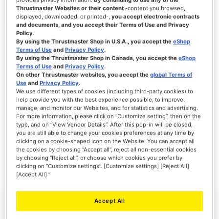
Thrustmaster Websites or their content
-content you browsed,
displayed, downloaded, or printed-,
you accept electronic contracts
and documents, and you accept their Terms of Use and Privacy
Policy
.
INLOGGEN
By using the Thrustmaster Shop in U.S.A., you accept the
eShop
Terms of Use
and
Privacy Policy
.
Wachtwoord vergeten?
By using the Thrustmaster Shop in Canada, you accept the
eShop
Terms of Use
and
Privacy Policy
.
On other Thrustmaster websites, you accept the
global Terms of
Use
and
Privacy Policy
.
We use different types of cookies (including third-party cookies) to
help provide you with the best experience possible, to improve,
manage, and monitor our Websites, and for statistics and advertising.
NIEUWE KLANTEN
For more information, please click on “Customize setting”, then on the
type, and on “View Vendor Details”. After this pop-in will be closed,
Het aanmaken van een account heeft vele voordelen: sneller afhandelen, meer dan
you are still able to change your cookies preferences at any time by
één adres registreren, volgen van bestellingen en meer.
clicking on a cookie-shaped icon on the Website. You can accept all
the cookies by choosing “Accept all”, reject all non-essential cookies
by choosing “Reject all”, or choose which cookies you prefer by
ACCOUNT AANMAKEN
clicking on “Customize settings”. [Customize settings] [Reject All]
[Accept All] ”
Accept All