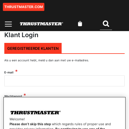
THRUSTMASTER.COM
Ga
naar
de
Winkelwagen
inhoud
Zoeken
Klant Login
GEREGISTREERDE KLANTEN
Als u een account hebt, meld u dan aan met uw e-mailadres.
E-mail
Wachtwoord
Wachtwoord tonen
Welcome!
Please don’t skip this step
which regards rules of proper use and
provides privacy information.
By continuing to use any of the