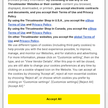
Thrustmaster Websites or their content
-content you browsed,
displayed, downloaded, or printed-,
you accept electronic contracts
and documents, and you accept their Terms of Use and Privacy
Policy
.
INLOGGEN
By using the Thrustmaster Shop in U.S.A., you accept the
eShop
Terms of Use
and
Privacy Policy
.
Wachtwoord vergeten?
By using the Thrustmaster Shop in Canada, you accept the
eShop
Terms of Use
and
Privacy Policy
.
On other Thrustmaster websites, you accept the
global Terms of
Use
and
Privacy Policy
.
We use different types of cookies (including third-party cookies) to
help provide you with the best experience possible, to improve,
manage, and monitor our Websites, and for statistics and advertising.
NIEUWE KLANTEN
For more information, please click on “Customize setting”, then on the
type, and on “View Vendor Details”. After this pop-in will be closed,
Het aanmaken van een account heeft vele voordelen: sneller afhandelen, meer dan
you are still able to change your cookies preferences at any time by
één adres registreren, volgen van bestellingen en meer.
clicking on a cookie-shaped icon on the Website. You can accept all
the cookies by choosing “Accept all”, reject all non-essential cookies
by choosing “Reject all”, or choose which cookies you prefer by
ACCOUNT AANMAKEN
clicking on “Customize settings”. [Customize settings] [Reject All]
[Accept All] ”
Accept All