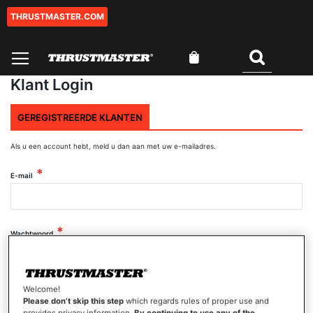
THRUSTMASTER.COM
Ga
naar
de
Winkelwagen
inhoud
Zoeken
Klant Login
GEREGISTREERDE KLANTEN
Als u een account hebt, meld u dan aan met uw e-mailadres.
E-mail
Wachtwoord
Wachtwoord tonen
Welcome!
Please don’t skip this step
which regards rules of proper use and
provides privacy information.
By continuing to use any of the