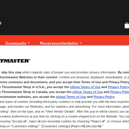
Gamepads
Reserveonderdelen
 skip this step
which regards rules of proper use and provides privacy information.
By cont
NIEUWE KLANTEN
Thrustmaster Websites or their content
-content you browsed, displayed, downloaded, or p
tronic contracts and documents, and you accept their Terms of Use and Privacy Polic
Het aanmaken van een account hee
e Thrustmaster Shop in U.S.A., you accept the
eShop Terms of Use
and
Privacy Policy
registreren, volgen van bestelling
e Thrustmaster Shop in Canada, you accept the
eShop Terms of Use
and
Privacy Poli
rustmaster websites, you accept the
global Terms of Use
and
Privacy Policy
.
ent types of cookies (including third-party cookies) to help provide you with the best experien
ACCOUNT AANMAKEN
ge, and monitor our Websites, and for statistics and advertising. For more information, plea
tting”, then on the type, and on “View Vendor Details”. After this pop-in will be closed, you are 
cookies preferences at any time by clicking on a cookie-shaped icon on the Website. You can
oosing “Accept all”, reject all non-essential cookies by choosing “Reject all”, or choose whi
cking on “Customize settings”. [Customize settings] [Reject All] [Accept All] ”