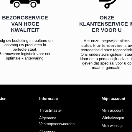
BEZORGSERVICE
ONZE
VAN HOGE
KLANTENSERVICE I
KWALITEIT
ER VOOR U
olg uw bestelling in realtime en
after-
Met onze toegewijde
ontvang uw producten in
sales klantenservice
is u
perfecte staat.
tevredenheid onze topprioriteit
Betrouwbare logistiek voor een
Ons ondersteuningsteam staa
optimale klantervaring.
klaar om u persoonlijk advies 
geven dat speciaal voor u op
maat is gemaakt!
cten
Informatie
Mijn account
Thrustmaster
Mijn account
Algemene
Winkelwagen
Verkoopvoorwaarden
Mijn wenslijst
Algemene