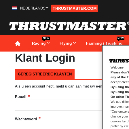
NEDERLANDS
THRUSTMASTER.COM
Ga
naar
de
inhoud
NEW
NEW
Racing
Flying
Farming / Trucking
Klant Login
Welcome!
Please don’t
GEREGISTREERDE KLANTEN
any of the 
accept elec
Als u een account hebt, meld u dan aan met uw e-mailadres.
By using th
By using th
E-mail
On other Th
We use differ
improve, mana
“Customize se
change your 
Wachtwoord
cookies by ch
prefer by cli