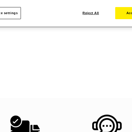
e settings
Reject All
Acc