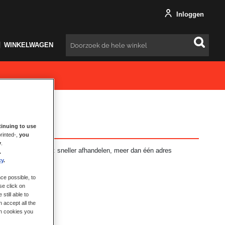
Inloggen
WINKELWAGEN
Zoeken
inuing to use
rinted-,
you
y
.
ft vele voordelen: sneller afhandelen, meer dan één adres
.
en en meer.
cy
.
ce possible, to
se click on
still able to
 accept all the
ch cookies you